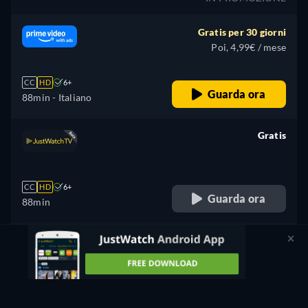
Gratis per 30 giorni
Poi, 4,99€ / mese
CC
HD
6+
Guarda ora
88min
- Italiano
Gratis
retail price
CC
HD
6+
Guarda ora
88min
Noleggia
1,99€
CC
6+
Guarda ora
88min
- Italiano