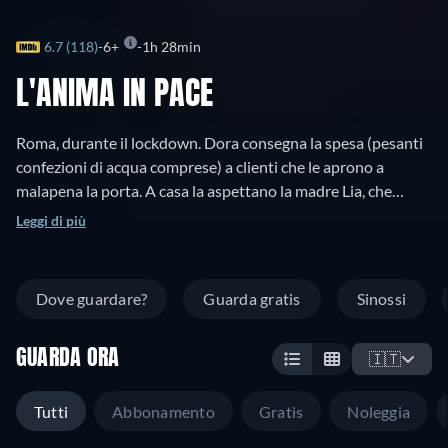
6.7 (118)
6+
1h 28min
L'ANIMA IN PACE
Roma, durante il lockdown. Dora consegna la spesa (pesanti
confezioni di acqua comprese) a clienti che le aprono a
malapena la porta. A casa la aspettano la madre Lia, che
intrattiene amanti occasionali e sperpera i soldi guadagnati
Leggi di più
dalla figlia, e la zia che ospita madre e figlia, in attesa che il
tribunale decida se restituire o meno a Lia la custodia dei
minori gemelli sottrattele dai servizi sociali. Dora fa da
Dove guardare?
Guarda gratis
Sinossi
genitore a questa genitrice irresponsabile che ha pagato sulla
sua pelle la decisione di liberarsi di un marito violento.
GUARDA ORA
🇮🇹
Tutti
Abbonamento
Gratis
Noleggia