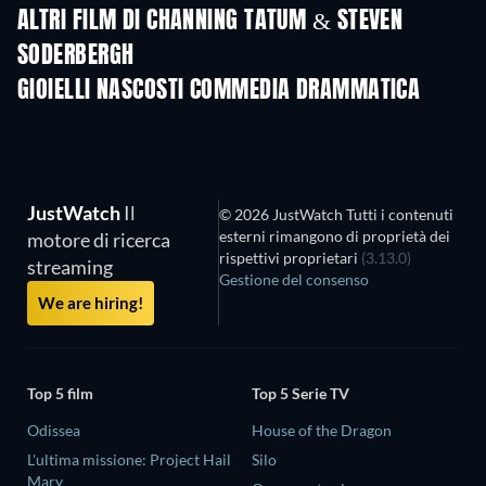
ALTRI FILM DI CHANNING TATUM & STEVEN
SODERBERGH
GIOIELLI NASCOSTI COMMEDIA DRAMMATICA
TV
JustWatch
Il
© 2026 JustWatch Tutti i contenuti
esterni rimangono di proprietà dei
motore di ricerca
rispettivi proprietari
(3.13.0)
streaming
Gestione del consenso
We are hiring!
Top 5 film
Top 5 Serie TV
Odissea
House of the Dragon
L'ultima missione: Project Hail
Silo
Mary