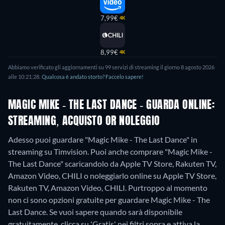
7,99€
4K
8,99€
4K
Abbiamo verificato gli aggiornamenti su 99 servizi di streaming il giorno 8 agosto 2026
alle 10:21:28.
Qualcosa è andato storto? Faccelo sapere!
MAGIC MIKE - THE LAST DANCE - GUARDA ONLINE:
STREAMING, ACQUISTO OR NOLEGGIO
Adesso puoi guardare "Magic Mike - The Last Dance" in
streaming su Timvision. Puoi anche comprare "Magic Mike -
The Last Dance" scaricandolo da Apple TV Store, Rakuten TV,
Amazon Video, CHILI o noleggiarlo online su Apple TV Store,
Rakuten TV, Amazon Video, CHILI.
Purtroppo al momento
non ci sono opzioni gratuite per guardare Magic Mike - The
Last Dance. Se vuoi sapere quando sarà disponibile
gratuitamente, clicca su 'Gratis' nei filtri sopra e attiva la