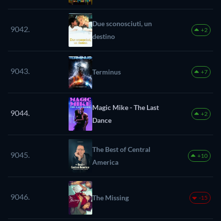
Due sconosciuti, un
9042.
+2
destino
9043.
Terminus
+7
Magic Mike - The Last
9044.
+2
Dance
The Best of Central
9045.
+10
America
9046.
The Missing
-15