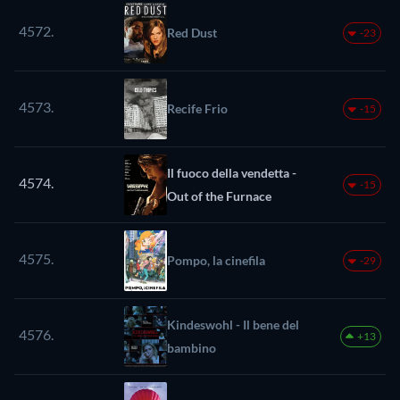
4572.
Red Dust
-23
4573.
Recife Frio
-15
Il fuoco della vendetta -
4574.
-15
Out of the Furnace
4575.
Pompo, la cinefila
-29
Kindeswohl - Il bene del
4576.
+13
bambino