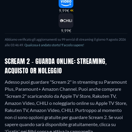
9,99€
4K
9,99€
Abbiamo verificato gli aggiornamenti su
99
servizi di streaming il giorno
9 agosto 2026
alle
03:46:49
.
Qualcosa è andato storto? Faccelo sapere!
SCREAM 2 - GUARDA ONLINE: STREAMING,
ACQUISTO OR NOLEGGIO
Adesso puoi guardare "Scream 2" in streaming su Paramount
Plus, Paramount+ Amazon Channel. Puoi anche comprare
"Scream 2" scaricandolo da Apple TV Store, Rakuten TV,
Amazon Video, CHILI o noleggiarlo online su Apple TV Store,
Rakuten TV, Amazon Video, CHILI.
Purtroppo al momento
non ci sono opzioni gratuite per guardare Scream 2. Se vuoi
sapere quando sarà disponibile gratuitamente, clicca su
'Gratis' nei filtri sopra e attiva la campanella.