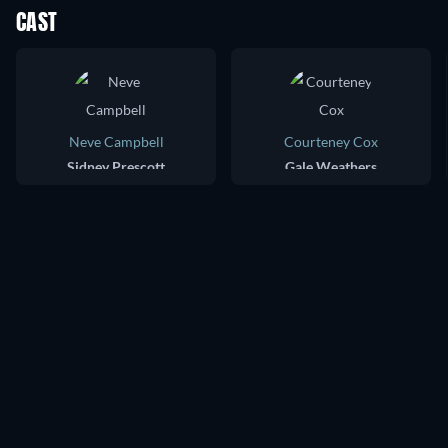
CAST
Neve Campbell
Courteney Cox
Sidney Prescott
Gale Weathers