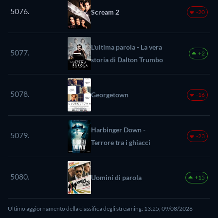
5076.
Scream 2
-20
L'ultima parola - La vera
5077.
+2
storia di Dalton Trumbo
5078.
Georgetown
-16
Harbinger Down -
5079.
-23
Terrore tra i ghiacci
5080.
Uomini di parola
+15
Ultimo aggiornamento della classifica degli streaming: 13:25, 09/08/2026