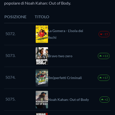
popolare di Noah Kahan: Out of Body.
POSIZIONE
TITOLO
La Gomera - L'isola dei
5072.
-15
fischi
5073.
Bravo two zero
+13
5074.
(Im)perfetti Criminali
+17
5075.
Noah Kahan: Out of Body
+2