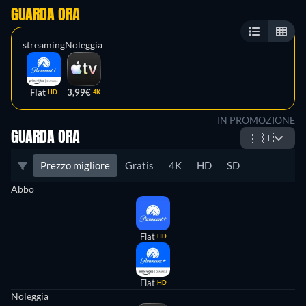
GUARDA ORA
streaming
Noleggia
Flat
3,99€
HD
4K
IN PROMOZIONE
GUARDA ORA
🇮🇹
Prezzo migliore
Gratis
4K
HD
SD
Abbo
Flat
HD
Flat
HD
Noleggia