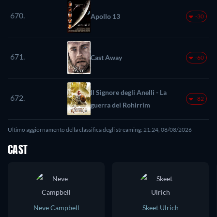
670.
Apollo 13
-30
671.
Cast Away
-60
Il Signore degli Anelli - La
672.
-82
guerra dei Rohirrim
Ultimo aggiornamento della classifica degli streaming: 21:24, 08/08/2026
CAST
Neve Campbell
Skeet Ulrich