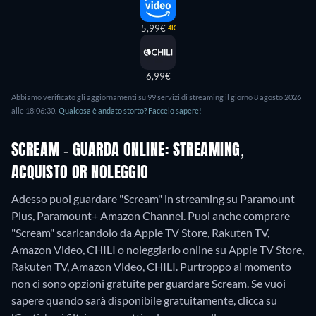
5,99€
4K
6,99€
Abbiamo verificato gli aggiornamenti su
99
servizi di streaming il giorno
8 agosto 2026
alle
18:06:30
.
Qualcosa è andato storto? Faccelo sapere!
SCREAM - GUARDA ONLINE: STREAMING,
ACQUISTO OR NOLEGGIO
Adesso puoi guardare "Scream" in streaming su Paramount
Plus, Paramount+ Amazon Channel. Puoi anche comprare
"Scream" scaricandolo da Apple TV Store, Rakuten TV,
Amazon Video, CHILI o noleggiarlo online su Apple TV Store,
Rakuten TV, Amazon Video, CHILI.
Purtroppo al momento
non ci sono opzioni gratuite per guardare Scream. Se vuoi
sapere quando sarà disponibile gratuitamente, clicca su