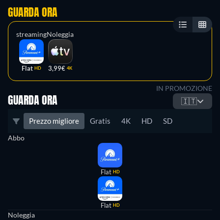
GUARDA ORA
streaming
Noleggia
Flat
3,99€
HD
4K
IN PROMOZIONE
GUARDA ORA
🇮🇹
Prezzo migliore
Gratis
4K
HD
SD
Abbo
Flat
HD
Flat
HD
Noleggia