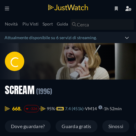
Novità
Piu Visti
Sport
Guida
Attualmente disponibile su 6 servizi di streaming.
SCREAM
(1996)
668.
95%
7.4 (451k)
VM14
1h 52min
-326
Dove guardare?
Guarda gratis
Sinossi