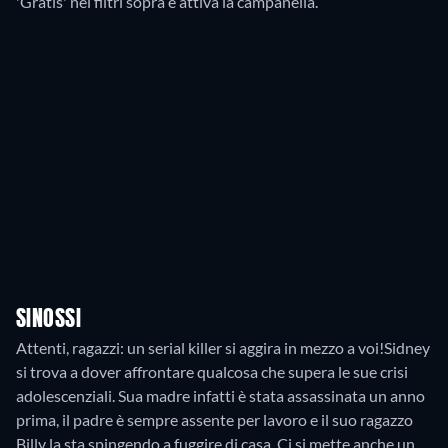
'Gratis' nei filtri sopra e attiva la campanella.
SINOSSI
Attenti, ragazzi: un serial killer si aggira in mezzo a voi!Sidney
si trova a dover affrontare qualcosa che supera le sue crisi
adolescenziali. Sua madre infatti è stata assassinata un anno
prima, il padre è sempre assente per lavoro e il suo ragazzo
Billy la sta spingendo a fuggire di casa. Ci si mette anche un