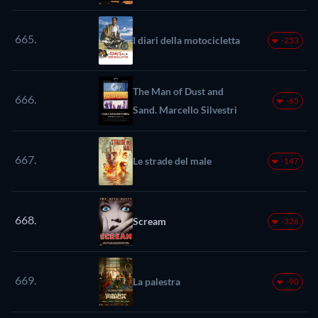
665.
I diari della motocicletta
-253
The Man of Dust and
666.
-65
Sand. Marcello Silvestri
667.
Le strade del male
-147
668.
Scream
-326
669.
La palestra
-90