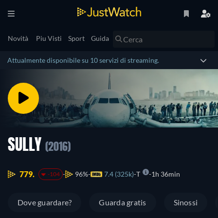
Novità
Piu Visti
Sport
Guida
Attualmente disponibile su 10 servizi di streaming.
SULLY
(2016)
779.
96%
7.4 (325k)
T
1h 36min
-104
Dove guardare?
Guarda gratis
Sinossi