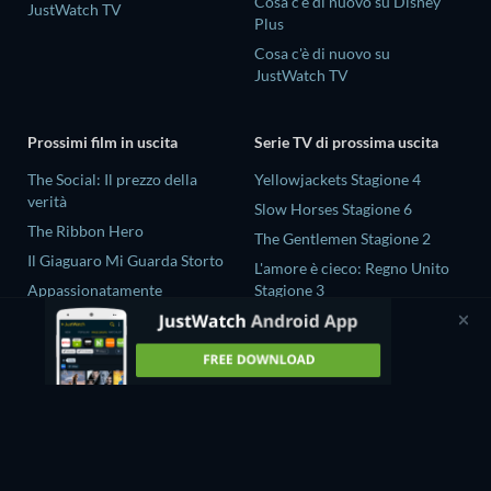
Cosa c'è di nuovo su Disney
JustWatch TV
Plus
Cosa c'è di nuovo su
JustWatch TV
Prossimi film in uscita
Serie TV di prossima uscita
The Social: Il prezzo della
Yellowjackets Stagione 4
verità
Slow Horses Stagione 6
The Ribbon Hero
The Gentlemen Stagione 2
Il Giaguaro Mi Guarda Storto
L'amore è cieco: Regno Unito
Appassionatamente
Stagione 3
Rory Scovel: Show Must Go
Gold Spoon Stagione 2
On