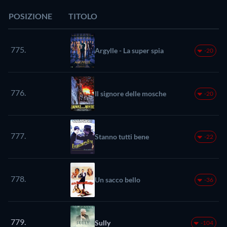
POSIZIONE
TITOLO
775.
Argylle - La super spia
-20
776.
Il signore delle mosche
-20
777.
Stanno tutti bene
-22
778.
Un sacco bello
-36
779.
Sully
-104