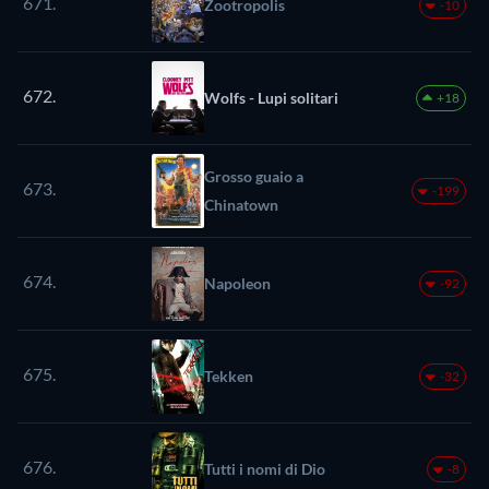
671.
Zootropolis
-10
672.
Wolfs - Lupi solitari
+18
Grosso guaio a
673.
-199
Chinatown
674.
Napoleon
-92
675.
Tekken
-32
676.
Tutti i nomi di Dio
-8