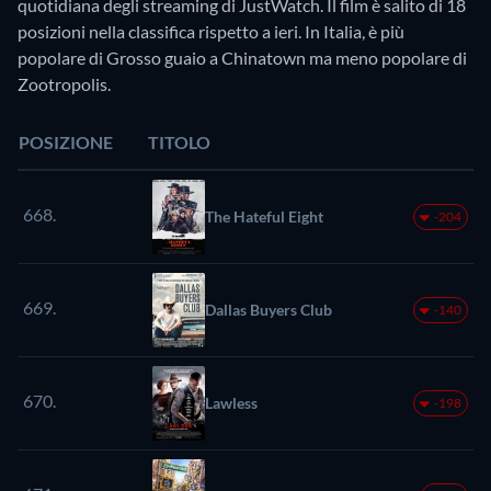
quotidiana degli streaming di JustWatch. Il film è salito di 18
posizioni nella classifica rispetto a ieri. In Italia, è più
popolare di Grosso guaio a Chinatown ma meno popolare di
Zootropolis.
POSIZIONE
TITOLO
668.
The Hateful Eight
-204
669.
Dallas Buyers Club
-140
670.
Lawless
-198