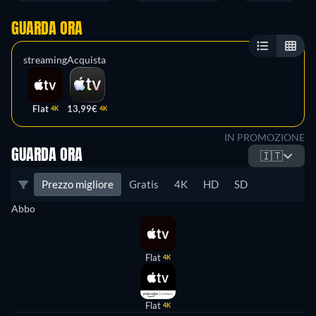
GUARDA ORA
streaming
Acquista
Flat
13,99€
4K
4K
IN PROMOZIONE
GUARDA ORA
🇮🇹
Prezzo migliore
Gratis
4K
HD
SD
Abbo
Flat
4K
Flat
4K