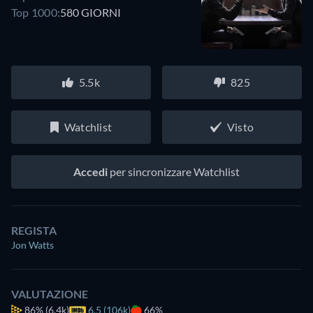
Top 1000:
580 GIORNI
5.5k
825
Watchlist
Visto
Accedi
per sincronizzare Watchlist
REGISTA
Jon Watts
VALUTAZIONE
86%
(6.4k)
6.5 (106k)
66%