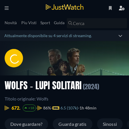
Novità
Piu Visti
Sport
Guida
Attualmente disponibile su 4 servizi di streaming.
WOLFS - LUPI SOLITARI
(2024)
Titolo originale: Wolfs
672.
86%
6.5 (107k)
1h 48min
+18
Dove guardare?
Guarda gratis
Sinossi