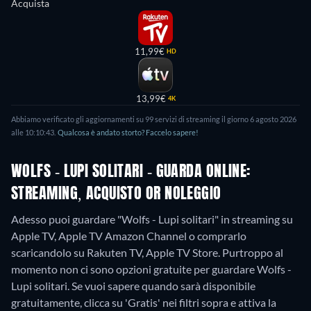
Acquista
11,99€
HD
13,99€
4K
Abbiamo verificato gli aggiornamenti su
99
servizi di streaming il giorno
6 agosto 2026
alle
10:10:43
.
Qualcosa è andato storto? Faccelo sapere!
WOLFS - LUPI SOLITARI - GUARDA ONLINE:
STREAMING, ACQUISTO OR NOLEGGIO
Adesso puoi guardare "Wolfs - Lupi solitari" in streaming su
Apple TV, Apple TV Amazon Channel o comprarlo
scaricandolo su Rakuten TV, Apple TV Store.
Purtroppo al
momento non ci sono opzioni gratuite per guardare Wolfs -
Lupi solitari. Se vuoi sapere quando sarà disponibile
gratuitamente, clicca su 'Gratis' nei filtri sopra e attiva la