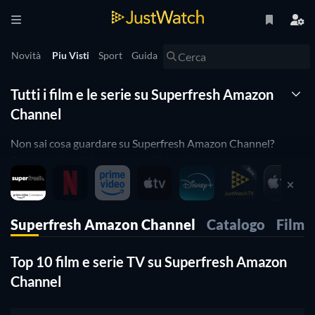
Novità
Piu Visti
Sport
Guida
Tutti i film e le serie su Superfresh Amazon
Channel
Non sai cosa guardare su Superfresh Amazon Channel?
Scopri qui tutti i film e le serie TV online attualmente in
streaming su Superfresh Amazon Channel.
JustWatch è un motore di ricerca di streaming che ti
Superfresh Amazon Channel
Catalogo
Film
consente di cercare i contenuti di vari provider, tra cui
Superfresh Amazon Channel.
Top 10 film e serie TV su Superfresh Amazon
Cerca, filtra e confronta i prezzi per trovare il provider
Channel
migliore dove acquistare o noleggiare film e serie TV.