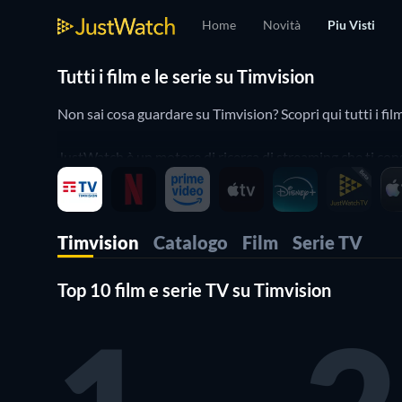
Home
Novità
Piu Visti
Tutti i film e le serie su Timvision
Non sai cosa guardare su Timvision? Scopri qui tutti i fil
JustWatch è un motore di ricerca di streaming che ti conse
Cerca, filtra e confronta i prezzi per trovare il provider m
Timvision
Catalogo
Film
Serie TV
Top 10 film e serie TV su Timvision