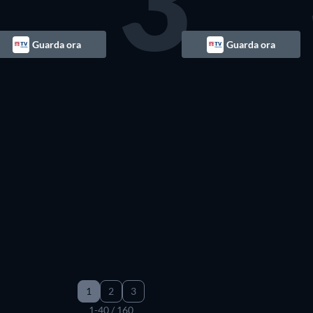
3
Guarda ora
Guarda ora
TV
TV
TV
TV
TV
1
2
3
1-40 / 160