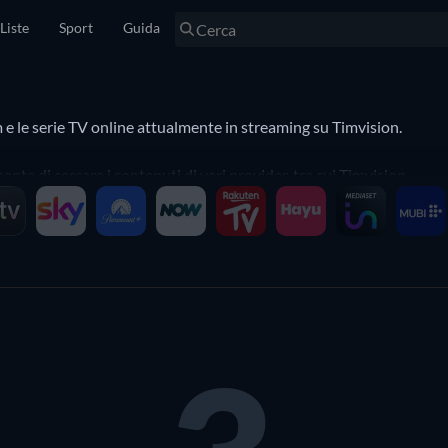
Liste
Sport
Guida
m e le serie TV online attualmente in streaming su Timvision.
nte di cercare i contenuti di vari provider, tra cui Timvision.
igliore dove acquistare o noleggiare film e serie TV.