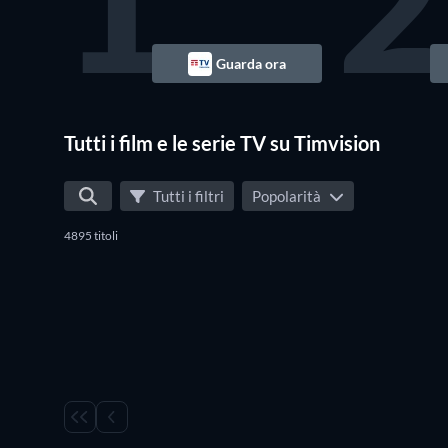
1
2
Guarda ora
Tutti i film e le serie TV su Timvision
Tutti i filtri
Popolarità
4895 titoli