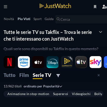
Novità
Piu Visti
Sport
Guida
Tutte le serie TV su Takflix – Trova le serie
che ti interessano con JustWatch
Quali serie sono disponibili su Takflix in questo momento?
Ora puoi scoprirlo in attimo! JustWatch ti mostra l'elenco di
tutte le serie TV disponibili. Abbiamo organizzato l'elenco in
base alle serie più viste, così puoi scegliere facilmente le serie
migliori e iniziare a guardarle per tutto il tempo che vuoi.
Tutto
Film
Serie TV
Cerchi solo le serie migliori su Takflix? Il nostro filtro per
valutazioni ti aiuterà a filtrare le serie con le recensioni più
13.962 titoli
ordinato per
Popolarità
alte. Sei fan dei programmi di cucina o magari vorresti
Animazione in stop-motion
Supereroi
Videogiochi
Bollyw
guardare una commedia su Takflix? Usa i filtri qui di seguito
TV
TV
per restringere la ricerca alle serie che rispondono alle tue
TV
TV
TV
TV
preferenze.