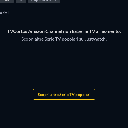
Channel? Usa i filtri qui di seguito per restringere la ricerca
0 titoli
alle serie che rispondono alle tue preferenze.
TVCortos Amazon Channel non ha Serie TV al momento.
Scopri altre Serie TV popolari su JustWatch.
TV
TV
TV
TV
TV
TV
TV
TV
TV
TV
TV
TV
TV
TV
TV
TV
Scopri altre Serie TV popolari