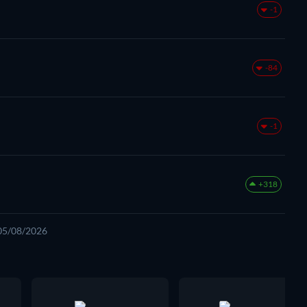
-1
-84
-1
+318
 05/08/2026