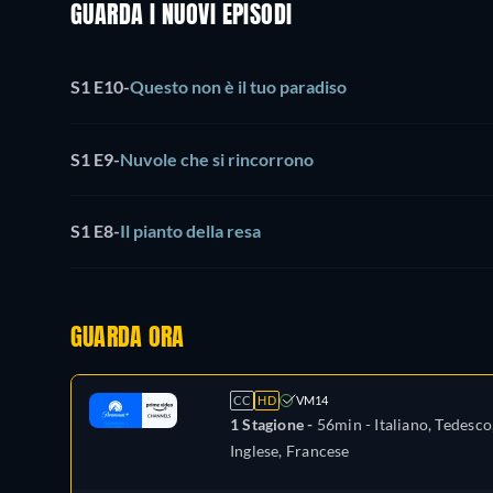
GUARDA I NUOVI EPISODI
S1 E10
-
Questo non è il tuo paradiso
S1 E9
-
Nuvole che si rincorrono
S1 E8
-
Il pianto della resa
GUARDA ORA
CC
HD
VM14
1 Stagione -
56min
- Italiano, Tedesco
Inglese, Francese