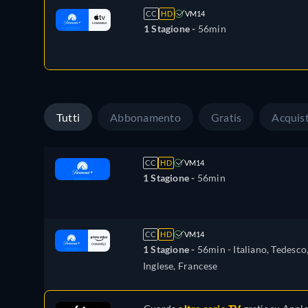
CC
HD
VM14
1 Stagione -
56min
Tutti
Abbonamento
Gratis
Acquis
CC
HD
VM14
1 Stagione -
56min
CC
HD
VM14
1 Stagione -
56min
- Italiano, Tedesco
Inglese, Francese