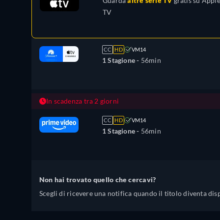
Guarda
altre serie TV
gratis su
Appl
TV
CC
HD
VM14
1 Stagione -
56min
In scadenza tra 2 giorni
CC
HD
VM14
1 Stagione -
56min
Non hai trovato quello che cercavi?
Scegli di ricevere una notifica quando il titolo diventa dis