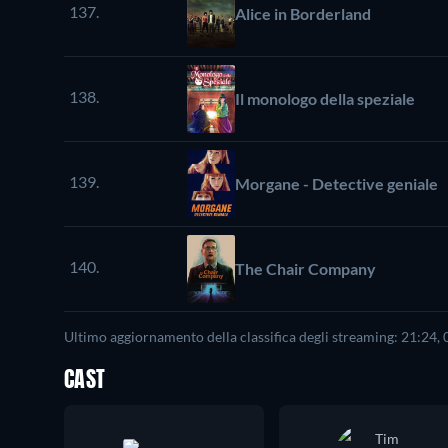
137.
Alice in Borderland
138.
Il monologo della speziale
139.
Morgane - Detective geniale
140.
The Chair Company
Ultimo aggiornamento della classifica degli streaming: 21:24,
CAST