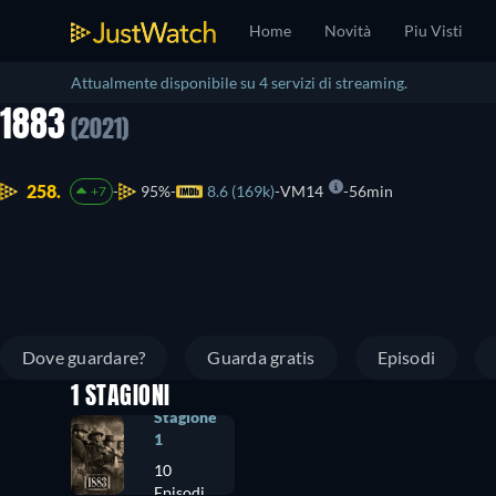
Home
Novità
Piu Visti
Attualmente disponibile su 4 servizi di streaming.
1883
(2021)
258.
95%
8.6 (169k)
VM14
56min
+7
Dove guardare?
Guarda gratis
Episodi
1 STAGIONI
Stagione
1
10
Episodi