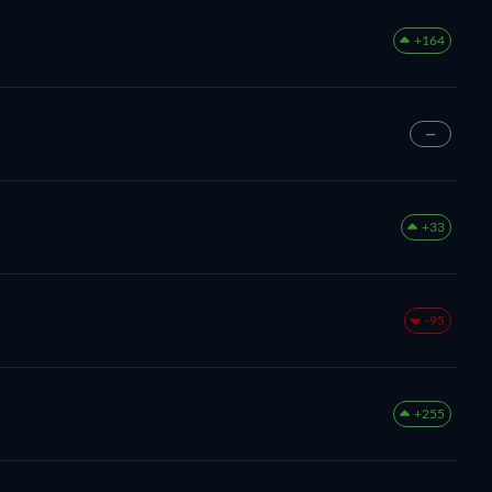
+164
—
+33
-95
+255