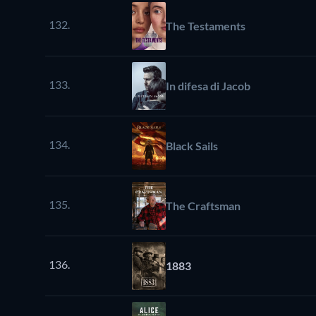
132.
The Testaments
133.
In difesa di Jacob
134.
Black Sails
135.
The Craftsman
136.
1883