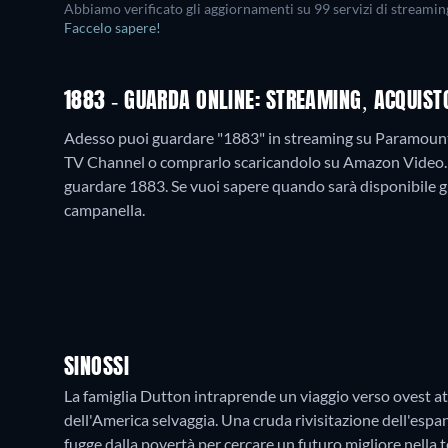
Abbiamo verificato gli aggiornamenti su
99
servizi di streamin
Faccelo sapere!
1883 - GUARDA ONLINE: STREAMING, ACQUIST
Adesso puoi guardare "1883" in streaming su Paramou
TV Channel o comprarlo scaricandolo su Amazon Video
guardare 1883. Se vuoi sapere quando sarà disponibile grat
campanella.
SINOSSI
La famiglia Dutton intraprende un viaggio verso ovest at
dell'America selvaggia. Una cruda rivisitazione dell'espa
fugge dalla povertà per cercare un futuro migliore nella 