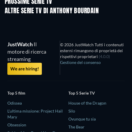
PROSSIME SERIE TV
Stagione 1
Stagione 1
Stagio
ALTRE SERIE TV DI ANTHONY BOURDAIN
TV
TV
JustWatch
Il
© 2026 JustWatch Tutti i contenuti
esterni rimangono di proprietà dei
motore di ricerca
rispettivi proprietari
(4.0.0)
streaming
Gestione del consenso
We are hiring!
Top 5 film
Top 5 Serie TV
Odissea
House of the Dragon
L'ultima missione: Project Hail
Silo
Mary
Ovunque tu sia
Obsession
The Bear