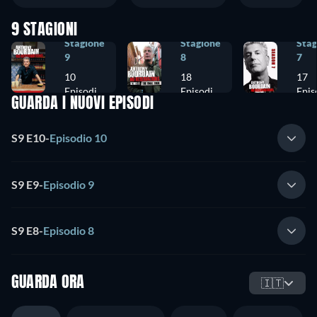
9 STAGIONI
Stagione
Stagione
Stag
9
8
7
10
18
17
Episodi
Episodi
Epis
GUARDA I NUOVI EPISODI
S9 E10
-
Episodio 10
S9 E9
-
Episodio 9
S9 E8
-
Episodio 8
GUARDA ORA
🇮🇹