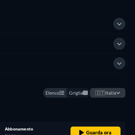
Elenco
Griglia
🇮🇹
Italia
Abbonamento
Guarda ora