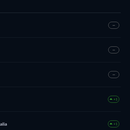
—
—
—
+1
alia
+1