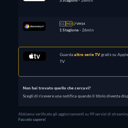
3 Stagioni -
26min
CC
HD
VM14
1 Stagione -
26min
Guarda
altre serie TV
gratis su
Appl
TV
Non hai trovato quello che cercavi?
Scegli di ricevere una notifica quando il titolo diventa dis
Abbiamo verificato gli aggiornamenti su 99 servizi di streaming
Faccelo sapere!