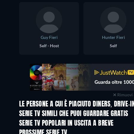
Guy Fieri
Hunter Fieri
Self - Host
Self
Rimuovi 
LE PERSONE A CUI È PIACIUTO DINERS, DRIVE
TV
TV
SERIE TV SIMILI CHE PUOI GUARDARE GRATIS
TV
TV
SERIE TV POPOLARI IN USCITA A BREVE
TV
TV
PROSSIME SERIE TV
Stagione 1
Stagione 1