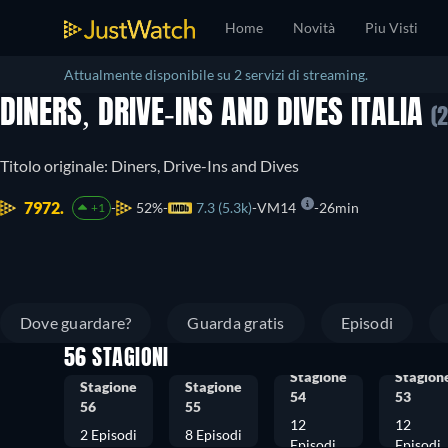
Home
Novità
Piu Visti
Attualmente disponibile su 2 servizi di streaming.
DINERS, DRIVE-INS AND DIVES ITALIA
(
Titolo originale: Diners, Drive-Ins and Dives
7972.
52%
7.3 (5.3k)
VM14
26min
+1
Dove guardare?
Guarda gratis
Episodi
56 STAGIONI
Stagione
Stagion
Stagione
Stagione
54
53
56
55
12
12
2 Episodi
8 Episodi
Episodi
Episodi