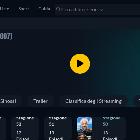
Liste
Sport
Guida
2007)
Sinossi
Trailer
Classifica degli Streaming
e
Stagione
Stagione
Stagione
52
51
50
12
13
13
Episodi
Episodi
Episodi