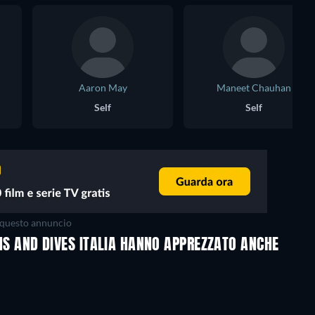
Aaron May
Maneet Chauhan
Self
Self
questo annuncio
-INS AND DIVES ITALIA HANNO APPREZZATO ANCHE
TV
TV
TV
TV
TV
TV
Stagione 1
Stagione 1