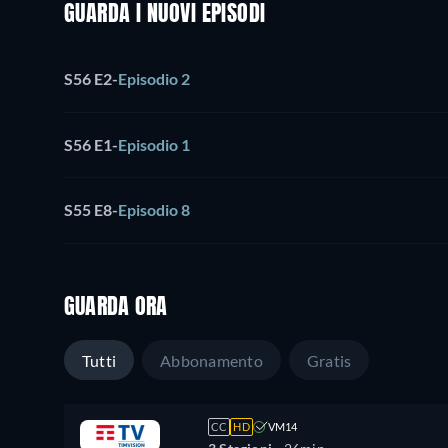
GUARDA I NUOVI EPISODI
S56 E2
-
Episodio 2
S56 E1
-
Episodio 1
S55 E8
-
Episodio 8
GUARDA ORA
Tutti
Abbonamento
Gratis
CC
HD
VM14