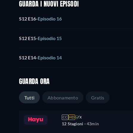
GUARDA I NUOVI EPISODI
S12 E16
-
Episodio 16
S12 E15
-
Episodio 15
S12 E14
-
Episodio 14
GUARDA ORA
Tutti
Abbonamento
Gratis
CC
HD
X
12 Stagioni -
43min