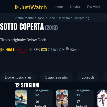
Home
Novità
Piu Visti
Attualmente disponibile su 1 servizio di streaming.
SOTTO COPERTA
(2013)
Titolo originale: Below Deck
4861.
68%
7.5 (6.1k)
X
43min
-45
Dove guardare?
Guarda gratis
Episodi
12 STAGIONI
Stagione
Stagione
12
11
16
17
Episodi
Episodi