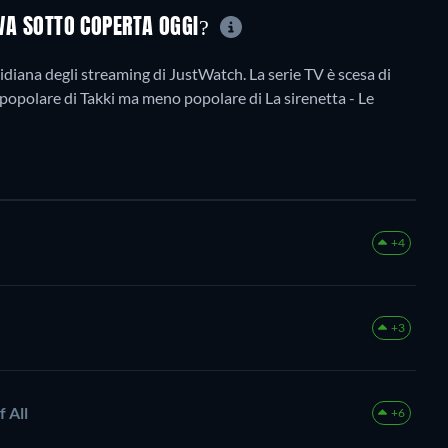
OVA SOTTO COPERTA OGGI?
idiana degli streaming di JustWatch. La serie TV è scesa di
 più popolare di Takki ma meno popolare di La sirenetta - Le
+4
+3
 All
+6