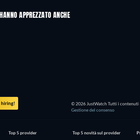
A HANNO APPREZZATO ANCHE
TV
TV
TV
TV
TV
TV
Stagione 2
Stagione 2
TV
TV
TV
TV
hiring!
© 2026 JustWatch Tutti i contenuti 
Gestione del consenso
Top 5 provider
Top 5 novità sul provider
P