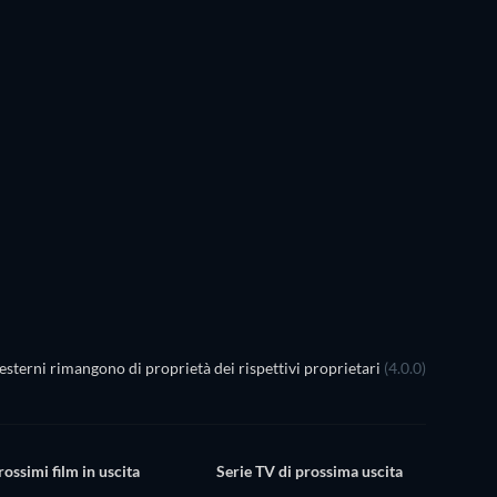
TV
TV
TV
TV
TV
TV
Stagione 1
Stagione 5
TV
TV
TV
TV
esterni rimangono di proprietà dei rispettivi proprietari
(4.0.0)
rossimi film in uscita
Serie TV di prossima uscita