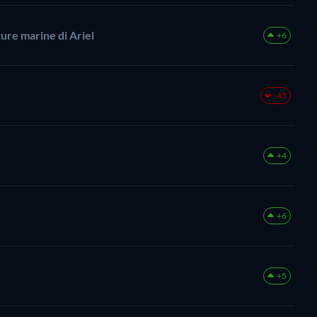
ure marine di Ariel
+6
-45
+4
+6
+5