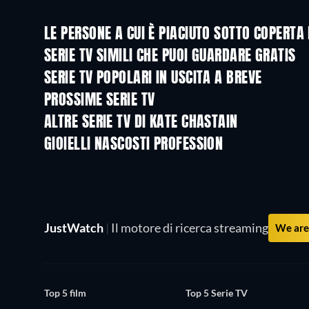
LE PERSONE A CUI È PIACIUTO SOTTO COPERT
TV
TV
SERIE TV SIMILI CHE PUOI GUARDARE GRATIS
TV
TV
SERIE TV POPOLARI IN USCITA A BREVE
TV
TV
PROSSIME SERIE TV
Stagione 3
Stagione 1
ALTRE SERIE TV DI KATE CHASTAIN
TV
TV
GIOIELLI NASCOSTI PROFESSION
TV
TV
JustWatch
|
Il motore di ricerca streaming
We are 
Top 5 film
Top 5 Serie TV