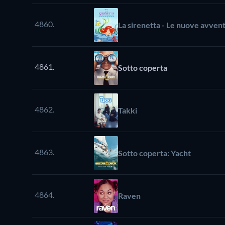
4860.
La sirenetta - Le nuove avvent
4861.
Sotto coperta
4862.
Takki
4863.
Sotto coperta: Yacht
4864.
Raven