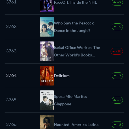
3761.
FaceOff: Inside the NHL
+9
Who Saw the Peacock
3762.
+9
Dance in the Jungle?
Isekai Office Worker: The
3763.
-18
Other World's Books
Depend on the Bean
Counter
3764.
Delirium
+7
Sposa Mio Marito:
3765.
+7
Giappone
3766.
Haunted: America Latina
+8