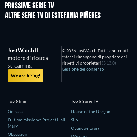
PROSSIME SERIE TV
Stagione 4
Stagione 6
Stagio
ALTRE SERIE TV DI ESTEFANIA PIÑERES
TV
TV
JustWatch
Il
© 2026 JustWatch Tutti i contenuti
esterni rimangono di proprietà dei
motore di ricerca
rispettivi proprietari
(3.13.0)
streaming
Gestione del consenso
We are hiring!
Top 5 film
Top 5 Serie TV
Odissea
House of the Dragon
L'ultima missione: Project Hail
Silo
Mary
Ovunque tu sia
Obsession
I Westies