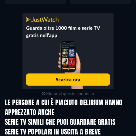
Rimuovi questo annuncio
LE PERSONE A CUI È PIACIUTO DELIRIUM HANNO
APPREZZATO ANCHE
TV
TV
SERIE TV SIMILI CHE PUOI GUARDARE GRATIS
TV
TV
SERIE TV POPOLARI IN USCITA A BREVE
TV
TV