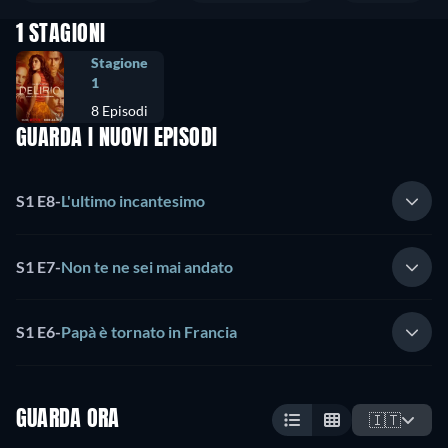
1 STAGIONI
Stagione
1
8 Episodi
GUARDA I NUOVI EPISODI
S1 E8
-
L'ultimo incantesimo
S1 E7
-
Non te ne sei mai andato
S1 E6
-
Papà è tornato in Francia
GUARDA ORA
🇮🇹