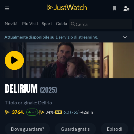
Novità
Piu Visti
Sport
Guida
Attualmente disponibile su 1 servizio di streaming.
DELIRIUM
(2025)
Titolo originale: Delirio
3764.
34%
6.0 (755)
42min
+7
Dove guardare?
Guarda gratis
Episodi