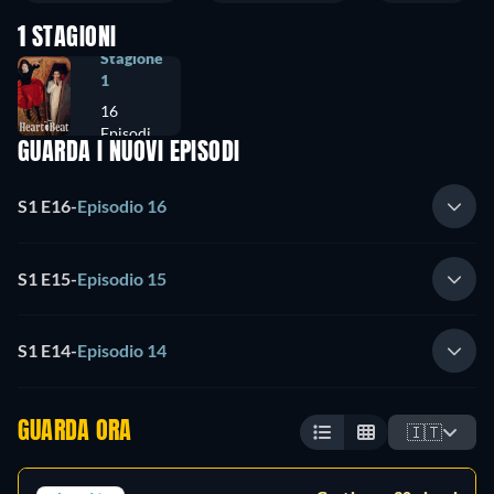
1 STAGIONI
Stagione
1
16
Episodi
GUARDA I NUOVI EPISODI
S1 E16
-
Episodio 16
S1 E15
-
Episodio 15
S1 E14
-
Episodio 14
GUARDA ORA
🇮🇹