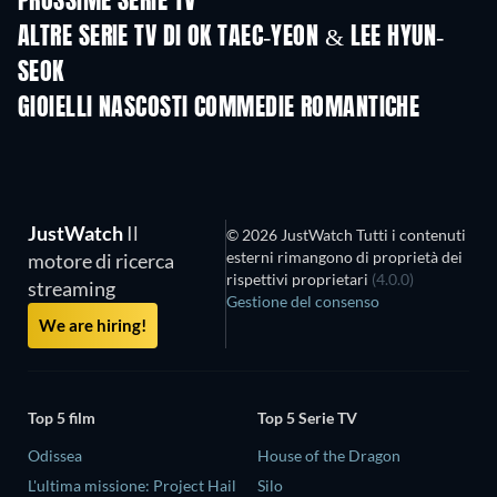
PROSSIME SERIE TV
Stagione 6
Stagione 2
Stagio
ALTRE SERIE TV DI OK TAEC-YEON & LEE HYUN-
SEOK
TV
TV
GIOIELLI NASCOSTI COMMEDIE ROMANTICHE
TV
JustWatch
Il
© 2026 JustWatch Tutti i contenuti
esterni rimangono di proprietà dei
motore di ricerca
rispettivi proprietari
(4.0.0)
streaming
Gestione del consenso
We are hiring!
Top 5 film
Top 5 Serie TV
Odissea
House of the Dragon
L'ultima missione: Project Hail
Silo