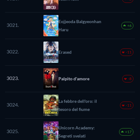
Eojjeoda Balgyeonhan
3021.
+6
Haru
3022.
Erased
-11
3023.
Palpito d'amore
-8
La febbre dell'oro: il
3024.
-11
tesoro del fiume
Unicorn Academy:
3025.
+17
Segreti svelati