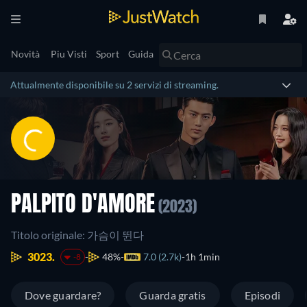
Novità
Piu Visti
Sport
Guida
Attualmente disponibile su 2 servizi di streaming.
PALPITO D'AMORE
(2023)
Titolo originale: 가슴이 뛴다
3023.
48%
7.0 (2.7k)
1h 1min
-8
Dove guardare?
Guarda gratis
Episodi