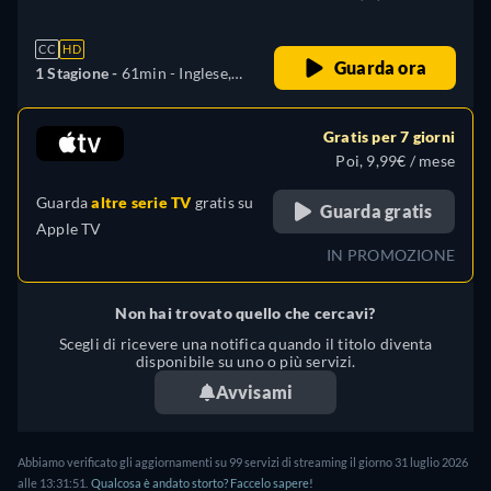
CC
HD
Guarda ora
1 Stagione -
61min
- Inglese,
Spagnolo, Coreano
Gratis per 7 giorni
Poi, 9,99€ / mese
Guarda
altre serie TV
gratis su
Guarda gratis
Apple TV
IN PROMOZIONE
Non hai trovato quello che cercavi?
Scegli di ricevere una notifica quando il titolo diventa
disponibile su uno o più servizi.
Avvisami
Abbiamo verificato gli aggiornamenti su
99
servizi di streaming il giorno
31 luglio 2026
alle
13:31:51
.
Qualcosa è andato storto? Faccelo sapere!