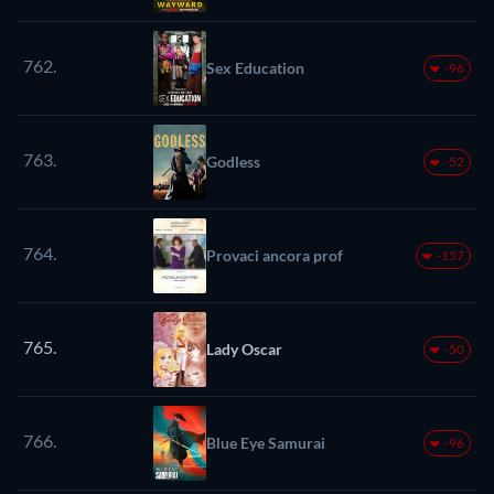
762.
Sex Education
-96
763.
Godless
-52
764.
Provaci ancora prof
-157
765.
Lady Oscar
-50
766.
Blue Eye Samurai
-96