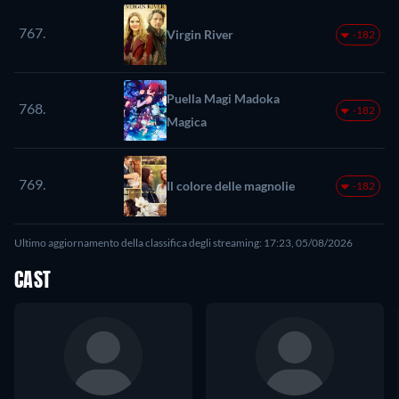
767.
Virgin River
-182
Puella Magi Madoka
768.
-182
Magica
769.
Il colore delle magnolie
-182
Ultimo aggiornamento della classifica degli streaming: 17:23, 05/08/2026
CAST