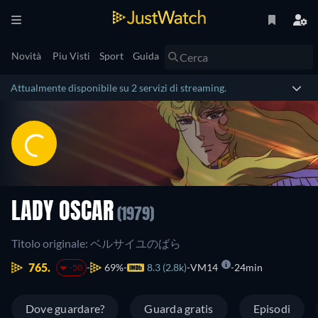
Novità
Piu Visti
Sport
Guida
Attualmente disponibile su 2 servizi di streaming.
LADY OSCAR
(1979)
Titolo originale: ベルサイユのばら
765.
69%
8.3 (2.8k)
VM14
24min
-50
Dove guardare?
Guarda gratis
Episodi