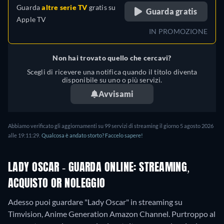
Guarda
altre serie TV
gratis su
Guarda gratis
Apple TV
IN PROMOZIONE
Non hai trovato quello che cercavi?
Scegli di ricevere una notifica quando il titolo diventa
disponibile su uno o più servizi.
Avvisami
Abbiamo verificato gli aggiornamenti su
99
servizi di streaming il giorno
5 agosto 2026
alle
19:11:29
.
Qualcosa è andato storto? Faccelo sapere!
LADY OSCAR - GUARDA ONLINE: STREAMING,
ACQUISTO OR NOLEGGIO
Adesso puoi guardare "Lady Oscar" in streaming su
Timvision, Anime Generation Amazon Channel.
Purtroppo al