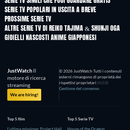
SERIE TV SIMILI CHE PUOI GUARDARE GRATIS
TV
TV
SERIE TV POPOLARI IN USCITA A BREVE
TV
TV
PROSSIME SERIE TV
Stagione 2
Stagione 1
Stagio
ALTRE SERIE TV DI REIKO TAJIMA & SHUNJI OGA
TV
TV
GIOIELLI NASCOSTI ANIME GIAPPONESI
TV
JustWatch
Il
© 2026 JustWatch Tutti i contenuti
esterni rimangono di proprietà dei
motore di ricerca
rispettivi proprietari
(4.0.0)
streaming
Gestione del consenso
We are hiring!
Top 5 film
Top 5 Serie TV
L'ultima missione: Project Hail
House of the Dragon