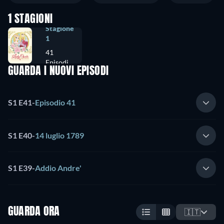
1 STAGIONI
Stagione
1
41
Episodi
GUARDA I NUOVI EPISODI
S1 E41
-
Episodio 41
S1 E40
-
14 luglio 1789
S1 E39
-
Addio Andre'
GUARDA ORA
🇮🇹