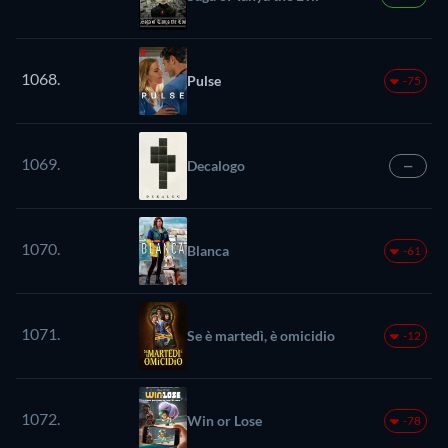
1068.
Pulse
-75
1069.
Decalogo
—
1070.
Blanca
-61
1071.
Se è martedì, è omicidio
-12
1072.
Win or Lose
-78