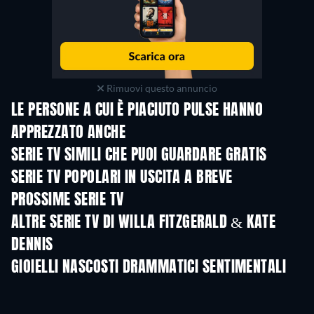
Rimuovi questo annuncio
LE PERSONE A CUI È PIACIUTO PULSE HANNO
APPREZZATO ANCHE
TV
TV
SERIE TV SIMILI CHE PUOI GUARDARE GRATIS
TV
TV
SERIE TV POPOLARI IN USCITA A BREVE
TV
TV
PROSSIME SERIE TV
Stagione 4
Stagione 6
Stagio
ALTRE SERIE TV DI WILLA FITZGERALD & KATE
DENNIS
TV
TV
GIOIELLI NASCOSTI DRAMMATICI SENTIMENTALI