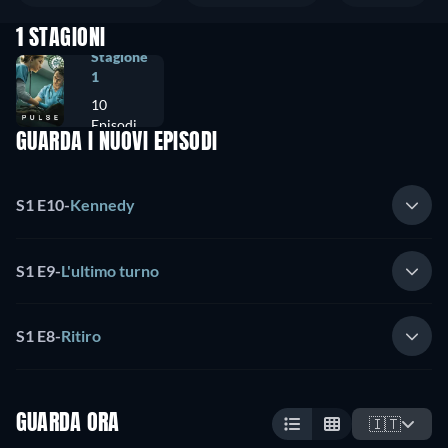
1 STAGIONI
Stagione
1
10
Episodi
GUARDA I NUOVI EPISODI
S1 E10
-
Kennedy
S1 E9
-
L'ultimo turno
S1 E8
-
Ritiro
GUARDA ORA
🇮🇹