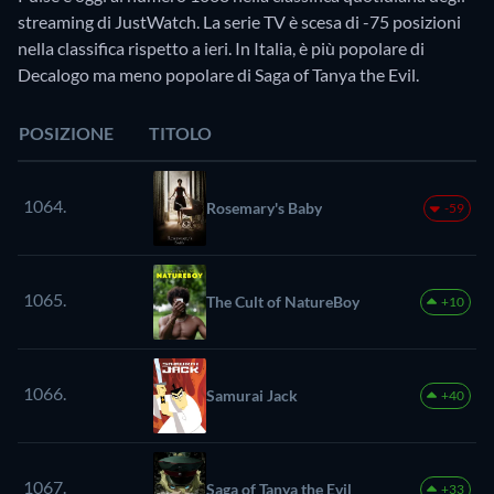
streaming di JustWatch. La serie TV è scesa di -75 posizioni
nella classifica rispetto a ieri. In Italia, è più popolare di
Decalogo ma meno popolare di Saga of Tanya the Evil.
POSIZIONE
TITOLO
1064.
Rosemary's Baby
-59
1065.
The Cult of NatureBoy
+10
1066.
Samurai Jack
+40
1067.
Saga of Tanya the Evil
+33