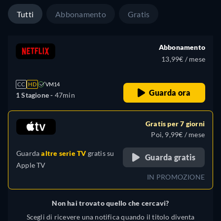
Tutti
Abbonamento
Gratis
Abbonamento
13,99€ / mese
CC
HD
VM14
Guarda ora
1 Stagione -
47min
Gratis per 7 giorni
Poi, 9,99€ / mese
Guarda
altre serie TV
gratis su
Guarda gratis
Apple TV
IN PROMOZIONE
Non hai trovato quello che cercavi?
Scegli di ricevere una notifica quando il titolo diventa