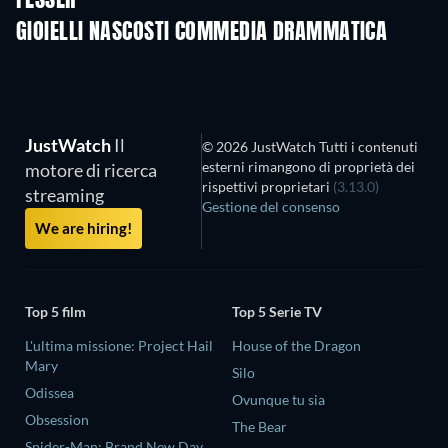
FESSER
GIOIELLI NASCOSTI COMMEDIA DRAMMATICA
TV
JustWatch
Il
© 2026 JustWatch Tutti i contenuti
esterni rimangono di proprietà dei
motore di ricerca
rispettivi proprietari
(3.13.0)
streaming
Gestione del consenso
We are hiring!
Top 5 film
Top 5 Serie TV
L'ultima missione: Project Hail
House of the Dragon
Mary
Silo
Odissea
Ovunque tu sia
Obsession
The Bear
Spider-Man: Brand New Day