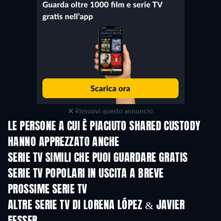
Rimuovi questo annuncio
LE PERSONE A CUI È PIACIUTO SHARED CUSTODY
HANNO APPREZZATO ANCHE
TV
TV
SERIE TV SIMILI CHE PUOI GUARDARE GRATIS
TV
TV
SERIE TV POPOLARI IN USCITA A BREVE
TV
TV
PROSSIME SERIE TV
Stagione 6
Stagione 2
Stagio
ALTRE SERIE TV DI LORENA LÓPEZ & JAVIER
TV