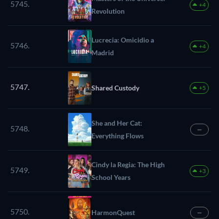
5745.
+4
Revolution
Lucrecia: Omicidio a
5746.
+4
Madrid
5747.
Shared Custody
+5
She and Her Cat:
5748.
—
Everything Flows
Cindy la Regia: The High
5749.
+3
School Years
5750.
HarmonQuest
—