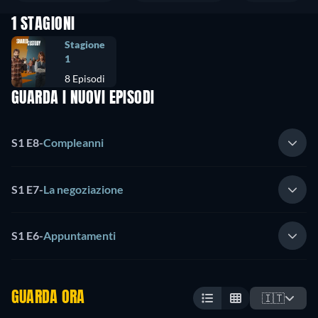
1 STAGIONI
Stagione
1
8 Episodi
GUARDA I NUOVI EPISODI
S1 E8
-
Compleanni
S1 E7
-
La negoziazione
S1 E6
-
Appuntamenti
GUARDA ORA
🇮🇹