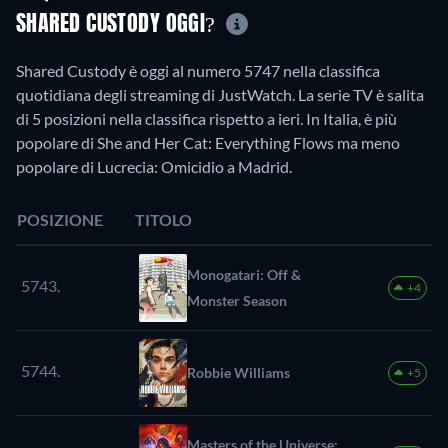
SHARED CUSTODY OGGI?
Shared Custody è oggi al numero 5747 nella classifica
quotidiana degli streaming di JustWatch. La serie TV è salita
di 5 posizioni nella classifica rispetto a ieri. In Italia, è più
popolare di She and Her Cat: Everything Flows ma meno
popolare di Lucrecia: Omicidio a Madrid.
POSIZIONE
TITOLO
Monogatari: Off &
5743.
+4
Monster Season
5744.
Robbie Williams
+5
Masters of the Universe: