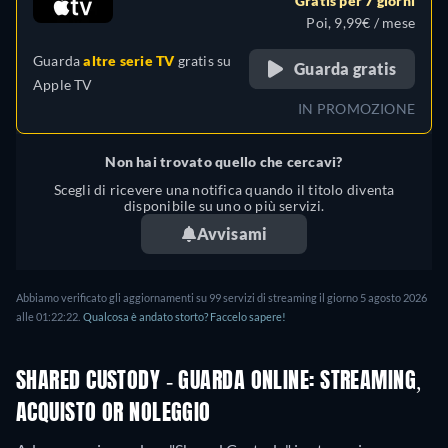
Gratis per 7 giorni
Poi, 9,99€ / mese
Guarda
altre serie TV
gratis su
Guarda gratis
Apple TV
IN PROMOZIONE
Non hai trovato quello che cercavi?
Scegli di ricevere una notifica quando il titolo diventa
disponibile su uno o più servizi.
Avvisami
Abbiamo verificato gli aggiornamenti su 99 servizi di streaming il giorno 5 agosto 2026
alle 01:22:22.
Qualcosa è andato storto? Faccelo sapere!
SHARED CUSTODY - GUARDA ONLINE: STREAMING,
ACQUISTO OR NOLEGGIO