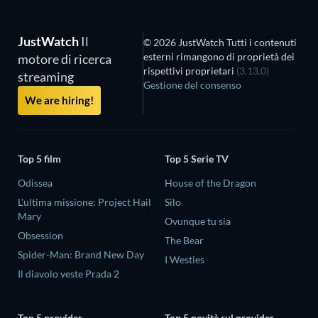
JustWatch
Il
© 2026 JustWatch Tutti i contenuti
esterni rimangono di proprietà dei
motore di ricerca
rispettivi proprietari
(3.13.0)
streaming
Gestione del consenso
We are hiring!
Top 5 film
Top 5 Serie TV
Odissea
House of the Dragon
L'ultima missione: Project Hail
Silo
Mary
Ovunque tu sia
Obsession
The Bear
Spider-Man: Brand New Day
I Westies
Il diavolo veste Prada 2
Top 5 provider
Top 5 novità sul provider