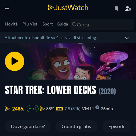
Novità
Piu Visti
Sport
Guida
Attualmente disponibile su 4 servizi di streaming.
STAR TREK: LOWER DECKS
(2020)
2486.
88%
7.8 (31k)
VM14
26min
+3
Dove guardare?
Guarda gratis
Episodi