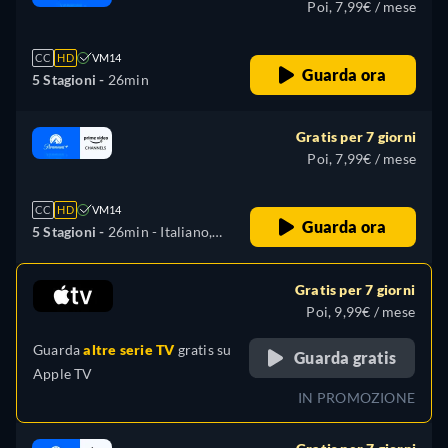
Poi, 7,99€ / mese
CC
HD
VM14
Guarda ora
5 Stagioni -
26min
Gratis per 7 giorni
Poi, 7,99€ / mese
CC
HD
VM14
Guarda ora
5 Stagioni -
26min
- Italiano,
Tedesco, Inglese, Spagnolo,
Francese, Giapponese,
Gratis per 7 giorni
Portoghese
Poi, 9,99€ / mese
Guarda
altre serie TV
gratis su
Guarda gratis
Apple TV
IN PROMOZIONE