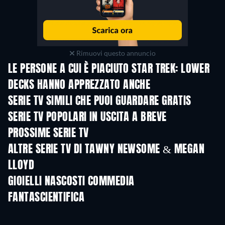
Rimuovi questo annuncio
LE PERSONE A CUI È PIACIUTO STAR TREK: LOWER
DECKS HANNO APPREZZATO ANCHE
TV
TV
SERIE TV SIMILI CHE PUOI GUARDARE GRATIS
TV
TV
SERIE TV POPOLARI IN USCITA A BREVE
TV
TV
PROSSIME SERIE TV
Stagione 2
Stagione 2
Stagio
ALTRE SERIE TV DI TAWNY NEWSOME & MEGAN
LLOYD
TV
TV
GIOIELLI NASCOSTI COMMEDIA
FANTASCIENTIFICA