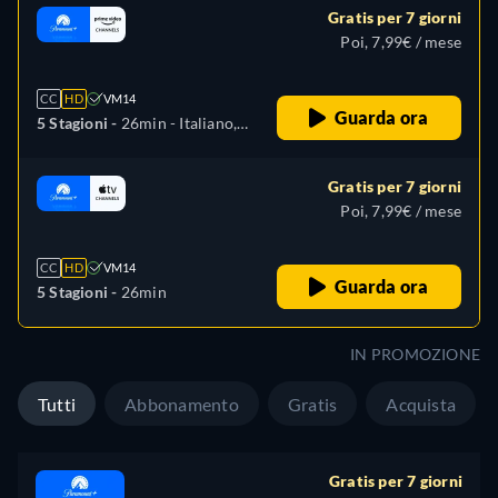
Gratis per 7 giorni
Poi, 7,99€ / mese
CC
HD
VM14
Guarda ora
5 Stagioni -
26min
- Italiano,
Tedesco, Inglese, Spagnolo,
Francese, Giapponese,
Gratis per 7 giorni
Portoghese
Poi, 7,99€ / mese
CC
HD
VM14
Guarda ora
5 Stagioni -
26min
IN PROMOZIONE
Tutti
Abbonamento
Gratis
Acquista
Gratis per 7 giorni