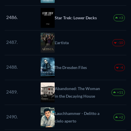
2486.
Star Trek: Lower Decks
+3
2487.
L'artista
-10
2488.
The Dresden Files
-4
Abandoned: The Woman
2489.
+11
in the Decaying House
Lauchhammer - Delitto a
2490.
+2
cielo aperto