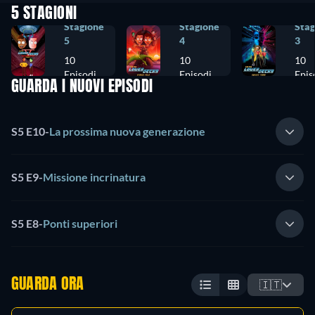
5 STAGIONI
Stagione
Stagione
Stag
5
4
3
10
10
10
Episodi
Episodi
Epis
GUARDA I NUOVI EPISODI
S5 E10
-
La prossima nuova generazione
S5 E9
-
Missione incrinatura
S5 E8
-
Ponti superiori
GUARDA ORA
🇮🇹