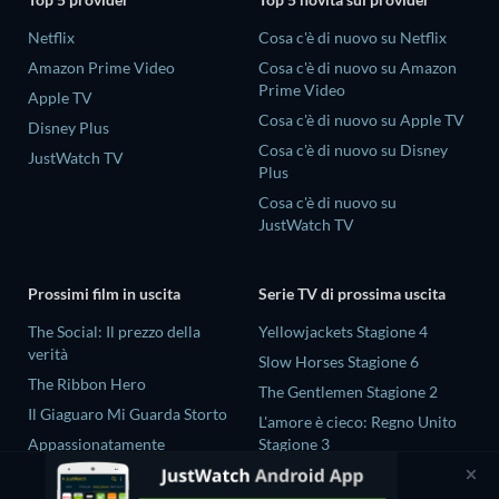
Netflix
Cosa c'è di nuovo su Netflix
Amazon Prime Video
Cosa c'è di nuovo su Amazon
Prime Video
Apple TV
Cosa c'è di nuovo su Apple TV
Disney Plus
Cosa c'è di nuovo su Disney
JustWatch TV
Plus
Cosa c'è di nuovo su
JustWatch TV
Prossimi film in uscita
Serie TV di prossima uscita
The Social: Il prezzo della
Yellowjackets Stagione 4
verità
Slow Horses Stagione 6
The Ribbon Hero
The Gentlemen Stagione 2
Il Giaguaro Mi Guarda Storto
L'amore è cieco: Regno Unito
Appassionatamente
Stagione 3
Rory Scovel: Show Must Go
Gold Spoon Stagione 2
On