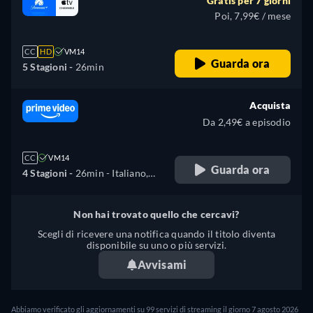
Gratis per 7 giorni
Poi, 7,99€ / mese
CC
HD
VM14
Guarda ora
5 Stagioni -
26min
Acquista
Da 2,49€ a episodio
CC
VM14
Guarda ora
4 Stagioni -
26min
- Italiano,
Tedesco, Inglese, Spagnolo,
Francese, Giapponese,
Non hai trovato quello che cercavi?
Portoghese
Scegli di ricevere una notifica quando il titolo diventa
disponibile su uno o più servizi.
Avvisami
Abbiamo verificato gli aggiornamenti su 99 servizi di streaming il giorno 7 agosto 2026