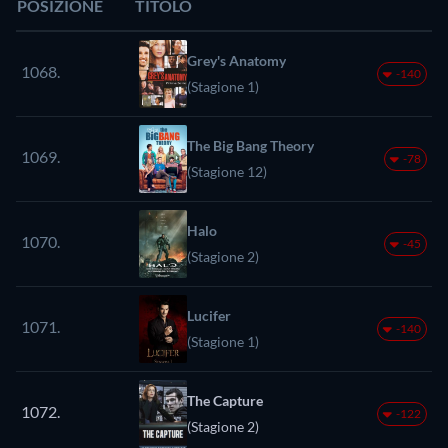
POSIZIONE
TITOLO
Grey's Anatomy
1068.
-140
(Stagione 1)
The Big Bang Theory
1069.
-78
(Stagione 12)
Halo
1070.
-45
(Stagione 2)
Lucifer
1071.
-140
(Stagione 1)
The Capture
1072.
-122
(Stagione 2)