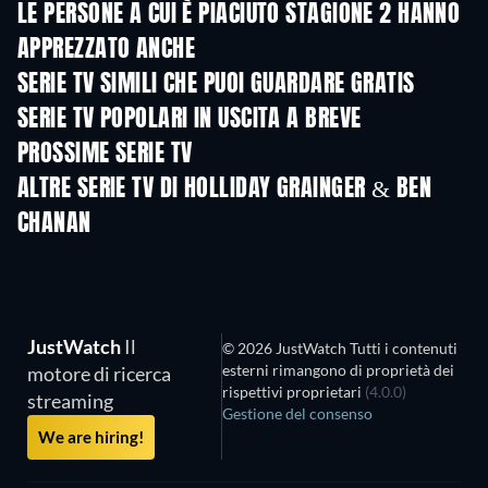
LE PERSONE A CUI È PIACIUTO STAGIONE 2 HANNO
APPREZZATO ANCHE
TV
TV
SERIE TV SIMILI CHE PUOI GUARDARE GRATIS
TV
TV
SERIE TV POPOLARI IN USCITA A BREVE
TV
TV
PROSSIME SERIE TV
Stagione 6
Stagione 2
Stagio
ALTRE SERIE TV DI HOLLIDAY GRAINGER & BEN
CHANAN
TV
TV
JustWatch
Il
© 2026 JustWatch Tutti i contenuti
esterni rimangono di proprietà dei
motore di ricerca
rispettivi proprietari
(4.0.0)
streaming
Gestione del consenso
We are hiring!