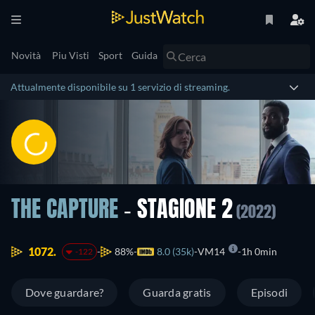
Novità
Piu Visti
Sport
Guida
Attualmente disponibile su 1 servizio di streaming.
THE CAPTURE
- STAGIONE 2
(2022)
1072.
88%
8.0 (35k)
VM14
1h 0min
-122
Dove guardare?
Guarda gratis
Episodi