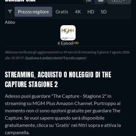
Prezzo migliore
Gratis
4K
HD
SD
Abbo
6 Episodi
HD
Abbiamo verificato gli aggiornamenti su
99
servizi di streaming il giorno
7 agosto 2026
alle
19:39:57
.
Qualcosa è andato storto? Faccelo sapere!
STREAMING, ACQUISTO O NOLEGGIO DI THE
CAPTURE STAGIONE 2
Adesso puoi guardare "The Capture - Stagione 2" in
streaming su MGM Plus Amazon Channel.
Purtroppo al
momento non ci sono opzioni gratuite per guardare The
Capture. Se vuoi sapere quando sarà disponibile
gratuitamente, clicca su 'Gratis' nei filtri sopra e attiva la
campanella.