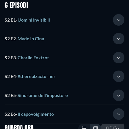
6 EPISODI
S2 E1
-
Uomini invisibili
S2 E2
-
Made in Cina
S2 E3
-
Charlie Foxtrot
S2 E4
-
#therealzacturner
S2 E5
-
Sindrome dell'impostore
S2 E6
-
Il capovolgimento
GUARDA ORA
🇮🇹