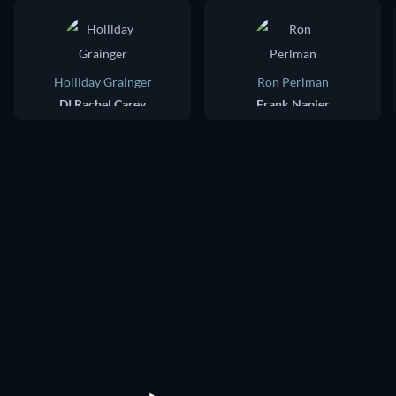
Holliday Grainger
Ron Perlman
DI Rachel Carey
Frank Napier