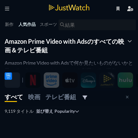
新作
人気作品
スポーツ
Amazon Prime Video with Adsのすべての映
画＆テレビ番組
Amazon Prime Video with Adsで何か見たいものがないかと
思っているなら、このJustWatchを利用して、現在
Amazon Prime Video with Adsで配信中のオンラインの映画
やテレビ番組を探せます。
すべて
映画
テレビ番組
動画配信サービスのサーチエンジン、JustWatchを使え
ば、Amazon Prime Video with Adsを含む、さまざまな動画
9,119 タイトル
並び替え
Popularity
配信サービスの中から見たい動画を探せます。
テレビ
テレビ
テレビ
テレビ
テレビ
検索や絞り込み、価格の比較などができるので、映画やテ
テレビ
テレビ
レビ番組の購入やレンタルにぴったりのサイトです。
テレビ
テレビ