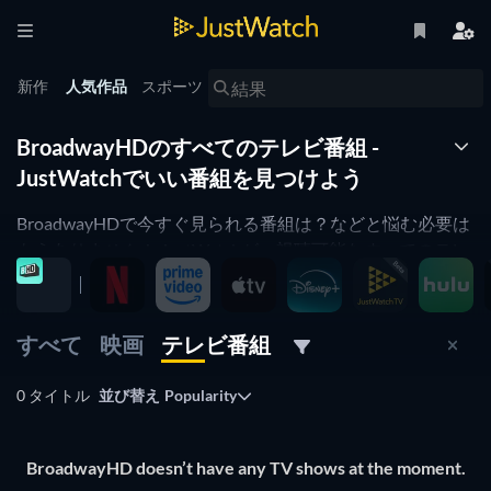
新作
人気作品
スポーツ
BroadwayHDのすべてのテレビ番組 -
JustWatchでいい番組を見つけよう
BroadwayHDで今すぐ見られる番組は？などと悩む必要は
もうありません！ JustWatchが、視聴可能なすべてのテレ
ビ番組を一覧表示。人気別に並べて表示されるので、ラン
キング上位の番組を気軽にピックアップして、すぐに楽し
むことができます。
すべて
映画
テレビ番組
BroadwayHDで一番気になる番組だけを見たいときも大丈
夫。「評価」項目を使えば、高い評価を受けている番組だ
0 タイトル
並び替え
Popularity
けに絞り込めます。BroadwayHDの料理番組ファンの人
も、コメディを楽しみたい人も、下の「絞込み条件」を使
って、自分の好みに合う番組を探せます。
BroadwayHD doesn’t have any TV shows at the moment.