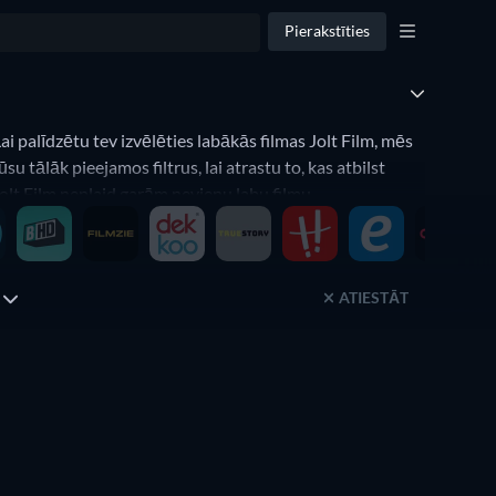
Pierakstīties
ai palīdzētu tev izvēlēties labākās filmas Jolt Film, mēs
 tālāk pieejamos filtrus, lai atrastu to, kas atbilst
u Jolt Film neplaid garām nevienu labu filmu.
ATIESTĀT
s