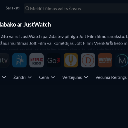
Saraksti
v labāko ar JustWatch
āto vairs! JustWatch parāda tev pilnīgu Jolt Film filmu sarakstu. L
ausmu filmas Jolt Film vai komēdijas Jolt Film? Vienkārši lieto mūsu
m filmu saraksts tiek atjaunināts katru dienu, lai pārliecinātos, ka t
s
Žandri
Cena
Vērtējums
Vecuma Reiting