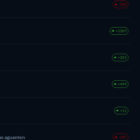
-303
+1307
+201
+499
+11
as aguanten
-247