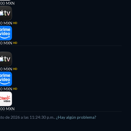
,00 MXN
00 MXN
HD
00 MXN
HD
00 MXN
HD
00 MXN
HD
,00 MXN
sto de 2026
a las
11:24:30 p.m.
.
¿Hay algún problema?