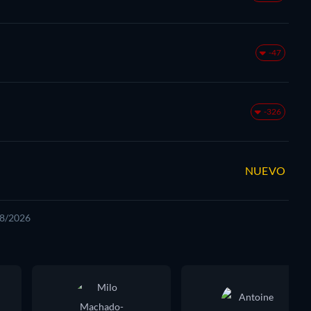
-47
-326
NUEVO
08/2026