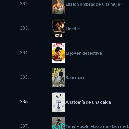
382.
Elize: Sombras de una mujer
383.
Hostile
384.
El joven detective
385.
Rain man
386.
Anatomía de una caída
387.
Tony Hawk: Hasta que las rued