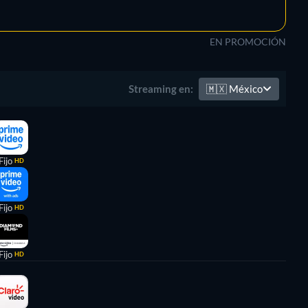
EN PROMOCIÓN
🇲🇽
México
Streaming en:
Fijo
HD
Fijo
HD
Fijo
HD