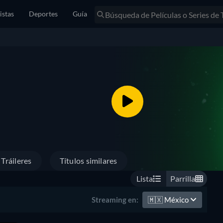
istas
Deportes
Guía
Tráileres
Títulos similares
Lista
Parrilla
🇲🇽
México
Streaming en: