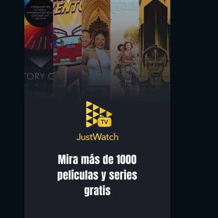
Wyatt Hunt
Abby Villasmil
Grant Sanders
Dora Sanders