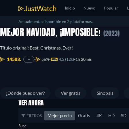
Inicio
Nuevo
Popular
L
Actualmente disponible en 2 plataformas.
MEJOR NAVIDAD, ¡IMPOSIBLE!
(2023)
Título original: Best. Christmas. Ever!
14583.
56%
4.5 (12k)
1h 20min
—
¿Dónde puedo ver?
Ver gratis
Sinopsis
VER AHORA
Mejor precio
Gratis
4K
HD
SD
FILTROS
Susc.