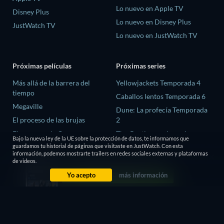
Lo nuevo en Apple TV
Disney Plus
Lo nuevo en Disney Plus
JustWatch TV
Lo nuevo en JustWatch TV
Próximas películas
Próximas series
Más allá de la barrera del
Yellowjackets Temporada 4
tiempo
Caballos lentos Temporada 6
Megaville
Dune: La profecía Temporada
El proceso de las brujas
2
El ex-preso de Corea
The Gentlemen: La serie
Bajo la nueva ley de la UE sobre la protección de datos, te informamos que
Temporada 2
guardamos tu historial de páginas que visitaste en JustWatch. Con esta
The Trace We Leave Behind
información, podemos mostrarte trailers en redes sociales externas y plataformas
El amor es ciego: Reino Unido
de videos.
Temporada 3
Yo acepto
más información