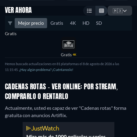
VER AHORA
🇲🇽
Mejor precio
Gratis
4K
HD
SD
Gratis
Gratis
4K
Hemos buscado actualizaciones en 81 plataformas el 8 de agosto de 2026 a las
11:15:45.
¿Hay algún problema? ¡Cuéntanoslo!
CADENAS ROTAS - VER ONLINE: POR STREAM,
COMPRARLO O RENTARLO
Actualmente, usted es capaz de ver "Cadenas rotas" forma
gratuita con anuncios Artiflix.