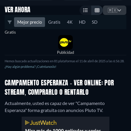
VER AHORA
🇲🇽
Mejor precio
Gratis
4K
HD
SD
Gratis
Publicidad
Hemos buscado actualizaciones en 81 plataformas el 11 de abril de 2025 a las 6:56:28.
¿Hay algún problema? ¡Cuéntanoslo!
CAMPAMENTO ESPERANZA - VER ONLINE: POR
STREAM, COMPRARLO O RENTARLO
Actualmente, usted es capaz de ver "Campamento
Esperanza" forma gratuita con anuncios Pluto TV.