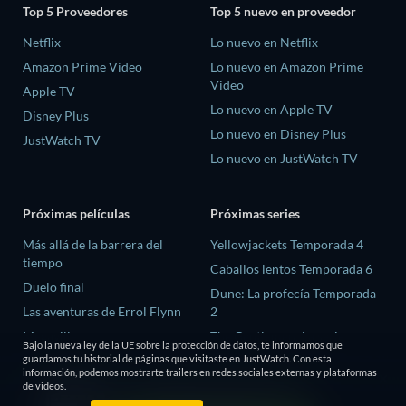
Top 5 Proveedores
Top 5 nuevo en proveedor
Netflix
Lo nuevo en Netflix
Amazon Prime Video
Lo nuevo en Amazon Prime
Video
Apple TV
Lo nuevo en Apple TV
Disney Plus
Lo nuevo en Disney Plus
JustWatch TV
Lo nuevo en JustWatch TV
Próximas películas
Próximas series
Más allá de la barrera del
Yellowjackets Temporada 4
tiempo
Caballos lentos Temporada 6
Duelo final
Dune: La profecía Temporada
Las aventuras de Errol Flynn
2
Megaville
The Gentlemen: La serie
Bajo la nueva ley de la UE sobre la protección de datos, te informamos que
Temporada 2
guardamos tu historial de páginas que visitaste en JustWatch. Con esta
La manzana
información, podemos mostrarte trailers en redes sociales externas y plataformas
El amor es ciego: Reino Unido
de videos.
Temporada 3