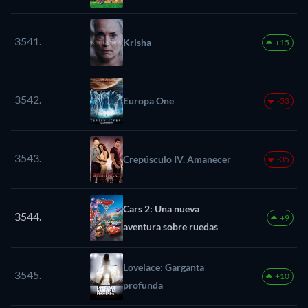
3541.
Krisha
+15
3542.
Europa One
-53
3543.
Crepúsculo IV. Amanecer
-35
Cars 2: Una nueva
3544.
+9
aventura sobre ruedas
Lovelace: Garganta
3545.
+10
profunda