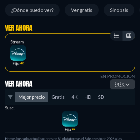
¿Dónde puedo ver?
Ver gratis
Sinopsis
VER AHORA
Stream
Fijo
4K
EN PROMOCIÓN
VER AHORA
🇲🇽
Mejor precio
Gratis
4K
HD
SD
Susc.
Fijo
4K
Hemos buscado actualizaciones en
81
plataformas el
8 de agosto de 2026
a las