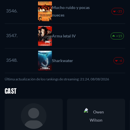
Mucho ruido y pocas
3546.
-35
nueces
3547.
Arma letal IV
+15
3548.
Sharkwater
-6
Última actualización de los rankings de streaming: 21:24, 08/08/2026
CAST