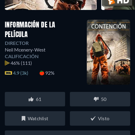
INFORMACIÓN DE LA
PELÍCULA
DIRECTOR
Neil Mcenery-West
CALIFICACIÓN
46%
(111)
4.9 (3k)
92%
61
50
Watchlist
Visto