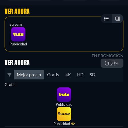
VER AHORA
Stream
Publicidad
EN PROMOCIÓN
VER AHORA
🇲🇽
Mejor precio
Gratis
4K
HD
SD
Gratis
Publicidad
Publicidad
HD