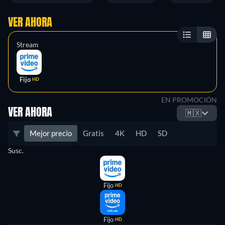
VER AHORA
Stream
Fijo
HD
EN PROMOCIÓN
VER AHORA
🇲🇽
Mejor precio
Gratis
4K
HD
SD
Susc.
Fijo
HD
Fijo
HD