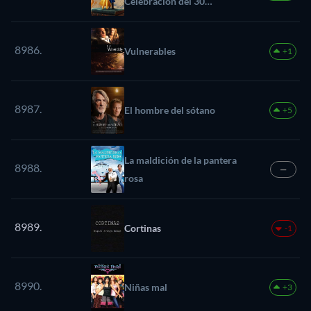
Celebración del 30
aniversario
8986.
Vulnerables
+1
8987.
El hombre del sótano
+5
La maldición de la pantera
8988.
—
rosa
8989.
Cortinas
-1
8990.
Niñas mal
+3