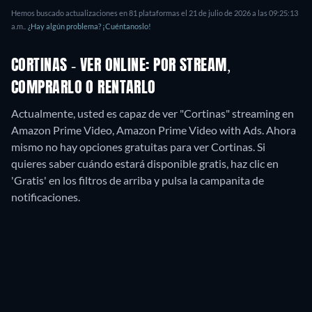
Hemos buscado actualizaciones en
81
plataformas el
21 de julio de 2026
a las
09:25:13
a.m.
.
¿Hay algún problema? ¡Cuéntanoslo!
CORTINAS - VER ONLINE: POR STREAM,
COMPRARLO O RENTARLO
Actualmente, usted es capaz de ver "Cortinas" streaming en
Amazon Prime Video, Amazon Prime Video with Ads.
Ahora
mismo no hay opciones gratuitas para ver Cortinas. Si
quieres saber cuándo estará disponible gratis, haz clic en
'Gratis' en los filtros de arriba y pulsa la campanita de
notificaciones.