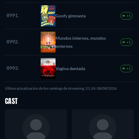
8991.
Goofy gimnasta
+1
Mundos internos, mundos
8992.
+1
externos
8993.
Vagina dentada
+1
Última actualización de los rankings de streaming: 21:24, 08/08/2026
CAST