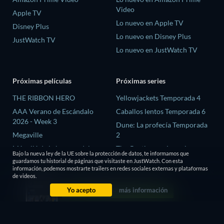
Video
Apple TV
Lo nuevo en Apple TV
Disney Plus
Lo nuevo en Disney Plus
JustWatch TV
Lo nuevo en JustWatch TV
Próximas películas
Próximas series
THE RIBBON HERO
Yellowjackets Temporada 4
AAA Verano de Escándalo
Caballos lentos Temporada 6
2026 - Week 3
Dune: La profecía Temporada
Megaville
2
Más allá de la barrera del
The Gentlemen: La serie
Bajo la nueva ley de la UE sobre la protección de datos, te informamos que
tiempo
Temporada 2
guardamos tu historial de páginas que visitaste en JustWatch. Con esta
información, podemos mostrarte trailers en redes sociales externas y plataformas
El proceso de las brujas
El amor es ciego: Reino Unido
de videos.
Temporada 3
Yo acepto
más información