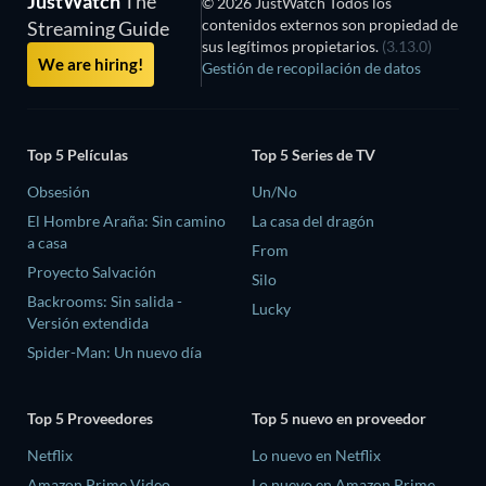
JustWatch
The
© 2026 JustWatch Todos los
contenidos externos son propiedad de
Streaming Guide
sus legítimos propietarios.
(3.13.0)
We are hiring!
Gestión de recopilación de datos
Top 5 Películas
Top 5 Series de TV
Obsesión
Un/No
El Hombre Araña: Sin camino
La casa del dragón
a casa
From
Proyecto Salvación
Silo
Backrooms: Sin salida -
Lucky
Versión extendida
Spider-Man: Un nuevo día
Top 5 Proveedores
Top 5 nuevo en proveedor
Netflix
Lo nuevo en Netflix
Amazon Prime Video
Lo nuevo en Amazon Prime