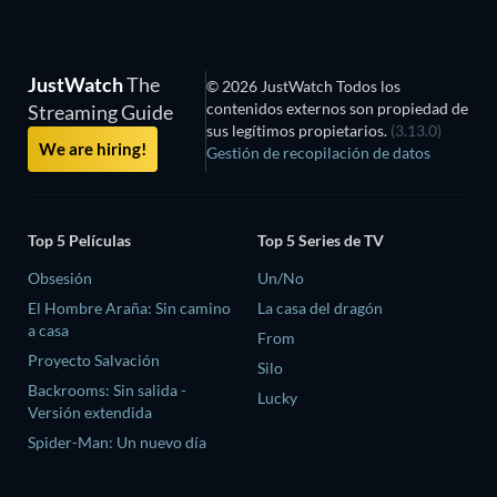
JustWatch
The
© 2026 JustWatch Todos los
contenidos externos son propiedad de
Streaming Guide
sus legítimos propietarios.
(3.13.0)
We are hiring!
Gestión de recopilación de datos
Top 5 Películas
Top 5 Series de TV
Obsesión
Un/No
El Hombre Araña: Sin camino
La casa del dragón
a casa
From
Proyecto Salvación
Silo
Backrooms: Sin salida -
Lucky
Versión extendida
Spider-Man: Un nuevo día