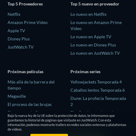
Top 5 Proveedores
Top 5 nuevo en proveedor
Netflix
Lo nuevo en Netflix
Amazon Prime Video
Lo nuevo en Amazon Prime
Video
Apple TV
Lo nuevo en Apple TV
Disney Plus
Lo nuevo en Disney Plus
JustWatch TV
Lo nuevo en JustWatch TV
Próximas películas
Próximas series
Más allá de la barrera del
Yellowjackets Temporada 4
tiempo
Caballos lentos Temporada 6
Megaville
Dune: La profecía Temporada
El proceso de las brujas
2
El ex-preso de Corea
The Gentlemen: La serie
Bajo la nueva ley de la UE sobre la protección de datos, te informamos que
Temporada 2
guardamos tu historial de páginas que visitaste en JustWatch. Con esta
The Trace We Leave Behind
información, podemos mostrarte trailers en redes sociales externas y plataformas
El amor es ciego: Reino Unido
de videos.
Temporada 3