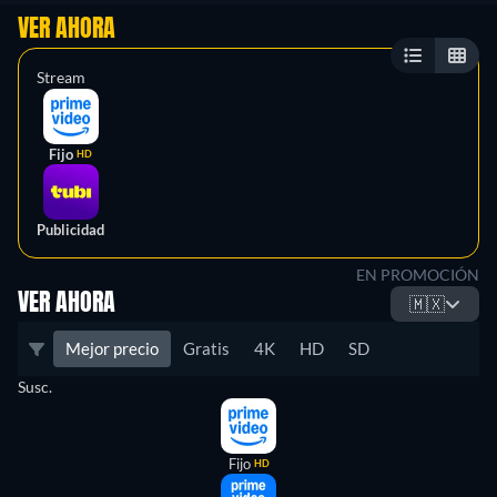
VER AHORA
Stream
Fijo
HD
Publicidad
EN PROMOCIÓN
VER AHORA
🇲🇽
Mejor precio
Gratis
4K
HD
SD
Susc.
Fijo
HD