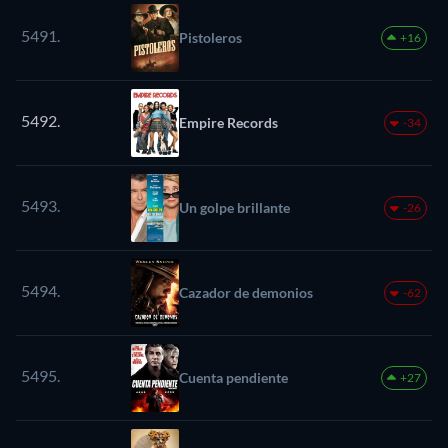
5491.
Pistoleros
+16
5492.
Empire Records
-34
5493.
Un golpe brillante
-26
5494.
Cazador de demonios
-62
5495.
Cuenta pendiente
+27