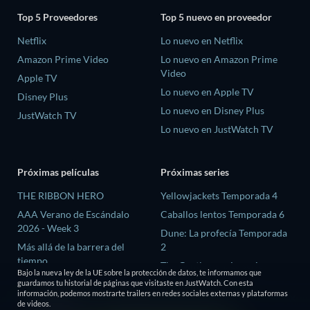
Top 5 Proveedores
Top 5 nuevo en proveedor
Netflix
Lo nuevo en Netflix
Amazon Prime Video
Lo nuevo en Amazon Prime
Video
Apple TV
Lo nuevo en Apple TV
Disney Plus
Lo nuevo en Disney Plus
JustWatch TV
Lo nuevo en JustWatch TV
Próximas películas
Próximas series
THE RIBBON HERO
Yellowjackets Temporada 4
AAA Verano de Escándalo
Caballos lentos Temporada 6
2026 - Week 3
Dune: La profecía Temporada
Más allá de la barrera del
2
tiempo
The Gentlemen: La serie
Bajo la nueva ley de la UE sobre la protección de datos, te informamos que
Megaville
Temporada 2
guardamos tu historial de páginas que visitaste en JustWatch. Con esta
información, podemos mostrarte trailers en redes sociales externas y plataformas
El proceso de las brujas
El amor es ciego: Reino Unido
de videos.