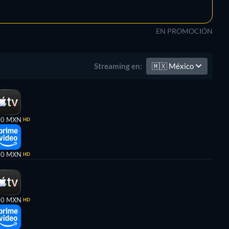
EN PROMOCIÓN
🇲🇽
México
Streaming en:
00 MXN
HD
00 MXN
HD
00 MXN
HD