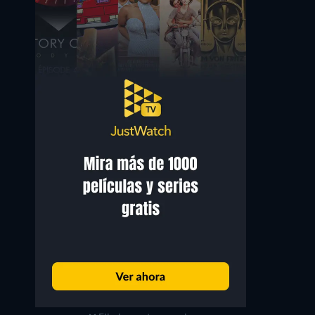
Marie Petiot
Vincent Dedienne
Nadège
Lamarzelle