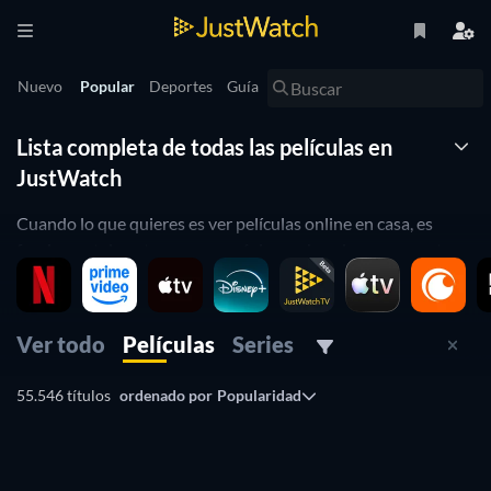
Nuevo
Popular
Deportes
Guía
Lista completa de todas las películas en
JustWatch
Cuando lo que quieres es ver películas online en casa, es
fundamental contar con una página web en la que encontrar
todas las películas y series que hay listadas en función a los
diferentes proveedores de streaming en los que se pueden
encontrar online.
Ver todo
Películas
Series
Eso es lo que te facilita JustWatch: una filmoteca virtual de
55.546 títulos
ordenado por
Popularidad
películas en la que buscar y encontrar las pelis que quieres
ver sin tener que echar horas y horas en buscar los títulos en
Google.