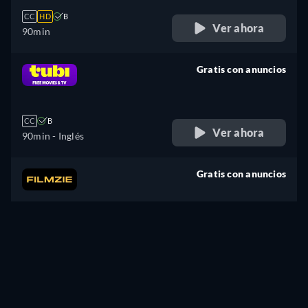
CC
HD
B
Ver ahora
90min
Gratis con anuncios
retail price
CC
B
Ver ahora
90min
- Inglés
Gratis con anuncios
retail price
CC
HD
B
Ver ahora
90min
Rentar
50,00 MXN