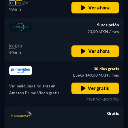
CC
HD
B
Ver ahora
90min
Suscripción
20,00 MXN / mes
CC
B
Ver ahora
90min
30 días gratis
Luego 149,00 MXN / mes
Ver películas similares en
Ver gratis
Amazon Prime Video gratis
EN PROMOCIÓN
Gratis
retail price