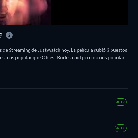
O?
os de Streaming de JustWatch hoy. La película subió 3 puestos
o es más popular que Oldest Bridesmaid pero menos popular
+2
+2