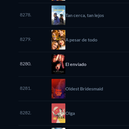
8278.
Tan cerca, tan lejos
8279.
A pesar de todo
8280.
El enviado
8281.
Oldest Bridesmaid
8282.
Olga