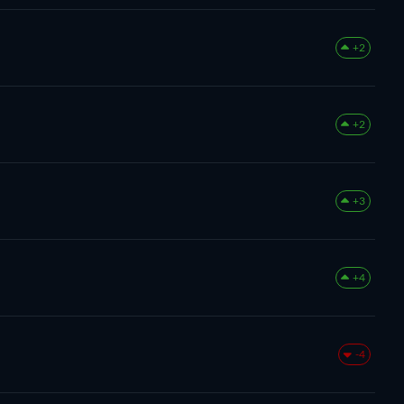
+2
+2
+3
+4
-4