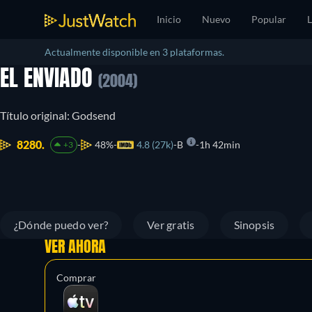
Inicio
Nuevo
Popular
L
Actualmente disponible en 3 plataformas.
EL ENVIADO
(2004)
Título original: Godsend
8280.
48%
4.8 (27k)
B
1h 42min
+3
¿Dónde puedo ver?
Ver gratis
Sinopsis
VER AHORA
Comprar