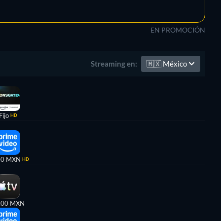
EN PROMOCIÓN
🇲🇽
México
Streaming en:
Fijo
HD
00 MXN
HD
,00 MXN