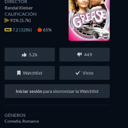
DIRECTOR
Randal Kleiser
CALIFICACIÓN
91%
(5.7k)
7.2 (328k)
65%
5.2k
449
Watchlist
Visto
Iniciar sesión
para sincronizar la Watchlist
GÉNEROS
Comedia, Romance