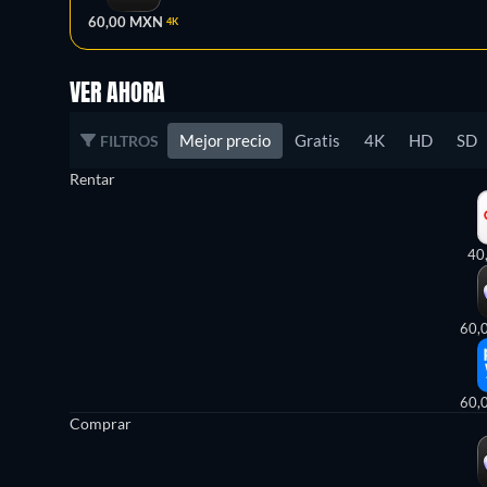
60,00 MXN
4K
VER AHORA
Mejor precio
Gratis
4K
HD
SD
FILTROS
Rentar
40
60,
60,
Comprar