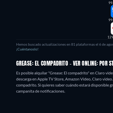
99
99
12
Hemos buscado actualizaciones en
81
plataformas el
6 de ago
¡Cuéntanoslo!
GREASE: EL COMPADRITO - VER ONLINE: POR
Es posible alquilar "Grease: El compadrito" en Claro vi
descarga en Apple TV Store, Amazon Video, Claro video
compadrito. Si quieres saber cuándo estará disponible grati
campanita de notificaciones.