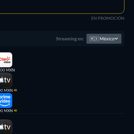
EN PROMOCIÓN
🇲🇽
México
Streaming en:
,00 MXN
00 MXN
4K
00 MXN
4K