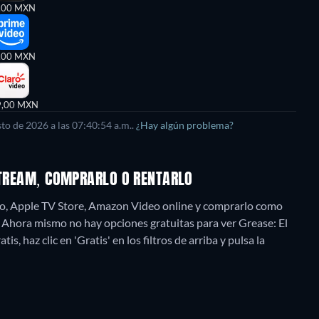
,00 MXN
,00 MXN
9,00 MXN
sto de 2026
a las
07:40:54 a.m.
.
¿Hay algún problema?
 STREAM, COMPRARLO O RENTARLO
deo, Apple TV Store, Amazon Video online y comprarlo como
.
Ahora mismo no hay opciones gratuitas para ver Grease: El
s, haz clic en 'Gratis' en los filtros de arriba y pulsa la