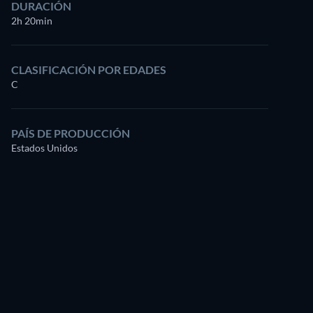
DURACIÓN
2h 20min
CLASIFICACIÓN POR EDADES
C
PAÍS DE PRODUCCIÓN
Estados Unidos
Cynthia Stevenson
Louise Lasser
Trish Maplewood
Mona Jordan