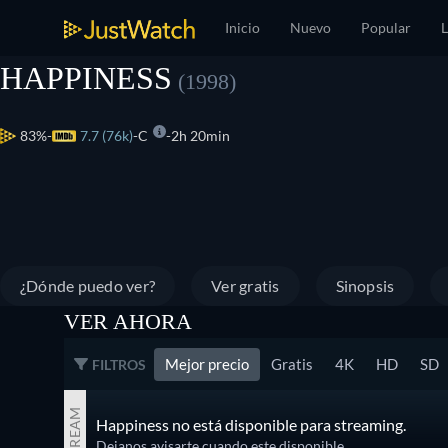
Inicio
Nuevo
Popular
L
HAPPINESS
(1998)
83%
7.7 (76k)
C
2h 20min
¿Dónde puedo ver?
Ver gratis
Sinopsis
VER AHORA
Mejor precio
Gratis
4K
HD
SD
FILTROS
STREAM
Happiness no está disponible para streaming.
Dejanos avisarte cuando este disponible.