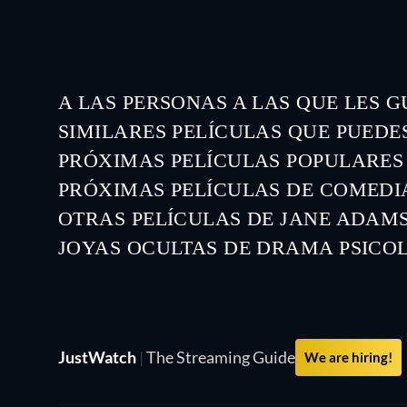
A LAS PERSONAS A LAS QUE LES 
SIMILARES PELÍCULAS QUE PUEDE
PRÓXIMAS PELÍCULAS POPULARES
PRÓXIMAS PELÍCULAS DE COMEDIA
OTRAS PELÍCULAS DE JANE ADAM
JOYAS OCULTAS DE DRAMA PSICO
TV
JustWatch
|
The Streaming Guide
We are hiring!