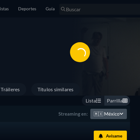
istas
Deportes
Guía
Tráileres
Títulos similares
Lista
Parrilla
🇲🇽
México
Streaming en:
Avísame