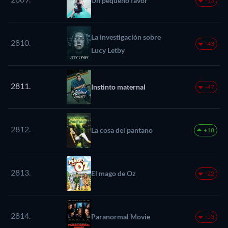
Un pequeño favor
-13
La investigación sobre
2810.
-43
Lucy Letby
2811.
Instinto maternal
-47
2812.
La cosa del pantano
+18
2813.
El mago de Oz
-22
2814.
Paranormal Movie
-53