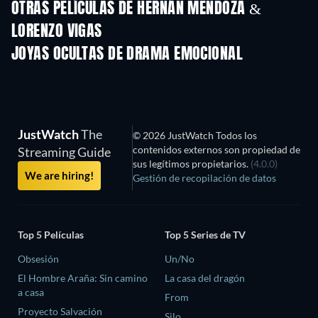
OTRAS PELÍCULAS DE HERNÁN MENDOZA &
LORENZO VIGAS
JOYAS OCULTAS DE DRAMA EMOCIONAL
TV
JustWatch
The
© 2026 JustWatch Todos los
contenidos externos son propiedad de
Streaming Guide
sus legítimos propietarios.
(4.0.0)
We are hiring!
Gestión de recopilación de datos
Top 5 Películas
Top 5 Series de TV
Obsesión
Un/No
El Hombre Araña: Sin camino
La casa del dragón
a casa
From
Proyecto Salvación
Silo