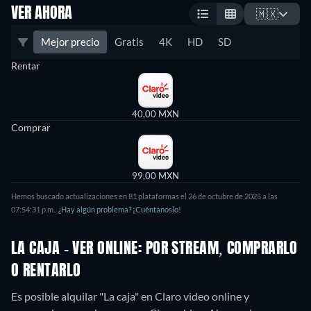
VER AHORA
🇲🇽
Mejor precio
Gratis
4K
HD
SD
Rentar
40,00 MXN
Comprar
99,00 MXN
Hemos buscado actualizaciones en
81
plataformas el
26 de octubre de 2025
a las
07:54:31 p.m.
.
¿Hay algún problema? ¡Cuéntanoslo!
LA CAJA - VER ONLINE: POR STREAM, COMPRARLO
O RENTARLO
Es posible alquilar "La caja" en Claro video online y