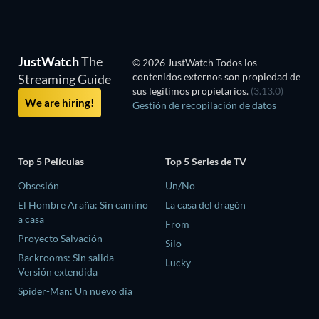
JustWatch
The
© 2026 JustWatch Todos los
contenidos externos son propiedad de
Streaming Guide
sus legítimos propietarios.
(3.13.0)
We are hiring!
Gestión de recopilación de datos
Top 5 Películas
Top 5 Series de TV
Obsesión
Un/No
El Hombre Araña: Sin camino
La casa del dragón
a casa
From
Proyecto Salvación
Silo
Backrooms: Sin salida -
Lucky
Versión extendida
Spider-Man: Un nuevo día