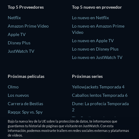
Top 5 Proveedores
Top 5 nuevo en proveedor
Netflix
Lo nuevo en Netflix
Amazon Prime Video
Lo nuevo en Amazon Prime
Video
Apple TV
Lo nuevo en Apple TV
Disney Plus
Lo nuevo en Disney Plus
JustWatch TV
Lo nuevo en JustWatch TV
Próximas películas
Próximas series
Olmo
Yellowjackets Temporada 4
Los nuevos
Caballos lentos Temporada 6
Carrera de Bestias
Dune: La profecía Temporada
2
Raqqa: Spy vs. Spy
The Gentlemen: La serie
La última casa
Bajo la nueva ley de la UE sobre la protección de datos, te informamos que
Temporada 2
guardamos tu historial de páginas que visitaste en JustWatch. Con esta
información, podemos mostrarte trailers en redes sociales externas y plataformas
El amor es ciego: Reino Unido
de videos.
Temporada 3