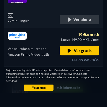
retail price
CC
Ver ahora
79min
- Inglés
30 días gratis
Luego 149,00 MXN / mes
Ver películas similares en
Ver gratis
Amazon Prime Video gratis
EN PROMOCIÓN
Bajo la nueva ley de la UE sobre la protección de datos, te informamos que
Gratis
guardamos tu historial de páginas que visitaste en JustWatch. Con esta
retail price
información, podemos mostrarte trailers en redes sociales externas y plataformas
de videos.
Yo acepto
más información
CC
4K
Ver ahora
79min