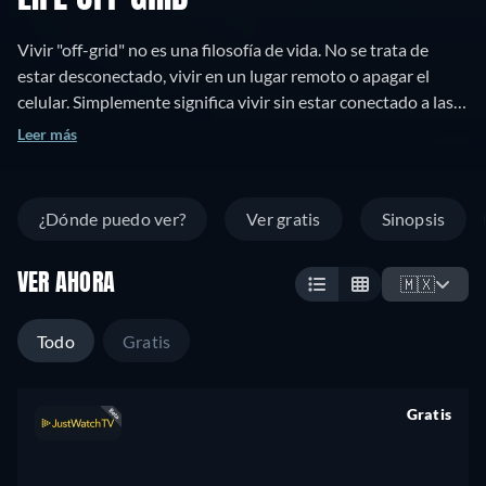
Vivir "off-grid" no es una filosofía de vida. No se trata de
estar desconectado, vivir en un lugar remoto o apagar el
celular. Simplemente significa vivir sin estar conectado a las
redes de suministro eléctrico y de gas natural. Entre 2011 y
Leer más
2013, Jonathan Taggart (director) y Phillip Vannini
(productor) viajaron por Canadá durante dos años para
encontrar y visitar en sus hogares a 200 personas que viven
¿Dónde puedo ver?
Ver gratis
Sinopsis
de esta manera.
VER AHORA
🇲🇽
Todo
Gratis
Gratis
retail price