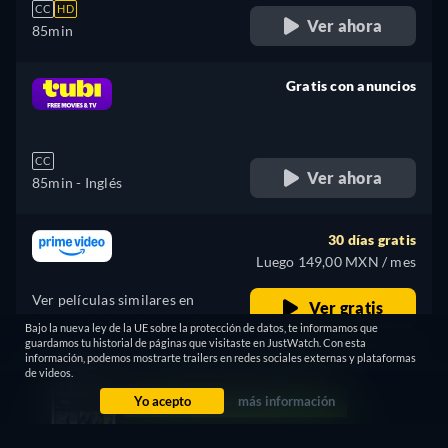
CC
HD
Ver ahora
85min
Gratis con anuncios
retail price
CC
Ver ahora
85min
- Inglés
30 días gratis
Luego 149,00 MXN / mes
Ver películas similares en
Ver gratis
Amazon Prime Video gratis
Bajo la nueva ley de la UE sobre la protección de datos, te informamos que
guardamos tu historial de páginas que visitaste en JustWatch. Con esta
EN PROMOCIÓN
información, podemos mostrarte trailers en redes sociales externas y plataformas
de videos.
Gratis con anuncios
Yo acepto
más información
retail price