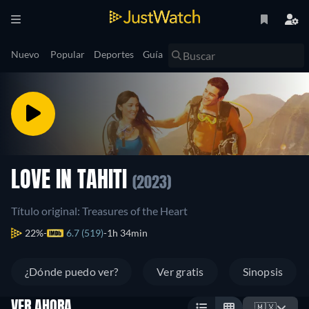
Nuevo
Popular
Deportes
Guía
LOVE IN TAHITI
(2023)
Título original: Treasures of the Heart
22%
6.7 (519)
1h 34min
¿Dónde puedo ver?
Ver gratis
Sinopsis
VER AHORA
🇲🇽