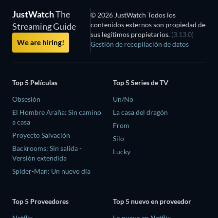
JustWatch
The
© 2026 JustWatch Todos los
contenidos externos son propiedad de
Streaming Guide
sus legítimos propietarios.
(3.13.0)
We are hiring!
Gestión de recopilación de datos
Top 5 Películas
Top 5 Series de TV
Obsesión
Un/No
El Hombre Araña: Sin camino
La casa del dragón
a casa
From
Proyecto Salvación
Silo
Backrooms: Sin salida -
Lucky
Versión extendida
Spider-Man: Un nuevo día
Top 5 Proveedores
Top 5 nuevo en proveedor
Netflix
Lo nuevo en Netflix