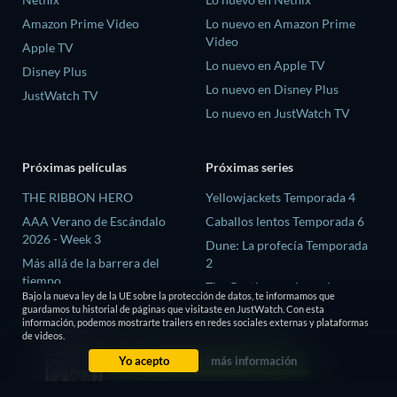
Amazon Prime Video
Lo nuevo en Amazon Prime
Video
Apple TV
Lo nuevo en Apple TV
Disney Plus
Lo nuevo en Disney Plus
JustWatch TV
Lo nuevo en JustWatch TV
Próximas películas
Próximas series
THE RIBBON HERO
Yellowjackets Temporada 4
AAA Verano de Escándalo
Caballos lentos Temporada 6
2026 - Week 3
Dune: La profecía Temporada
Más allá de la barrera del
2
tiempo
The Gentlemen: La serie
Bajo la nueva ley de la UE sobre la protección de datos, te informamos que
Megaville
Temporada 2
guardamos tu historial de páginas que visitaste en JustWatch. Con esta
información, podemos mostrarte trailers en redes sociales externas y plataformas
El proceso de las brujas
El amor es ciego: Reino Unido
de videos.
Temporada 3
Yo acepto
más información