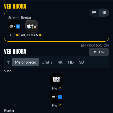
VER AHORA
Stream
Rentar
Fijo
40,00 MXN
HD
HD
EN PROMOCIÓN
VER AHORA
🇲🇽
Mejor precio
Gratis
4K
HD
SD
Susc.
Fijo
HD
Fijo
HD
Rentar