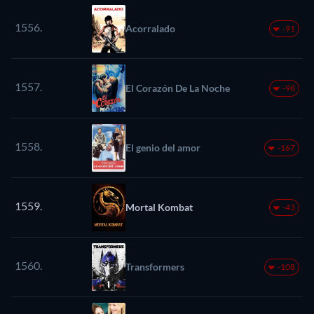
1556.
Acorralado
-91
1557.
El Corazón De La Noche
-98
1558.
El genio del amor
-167
1559.
Mortal Kombat
-43
1560.
Transformers
-108