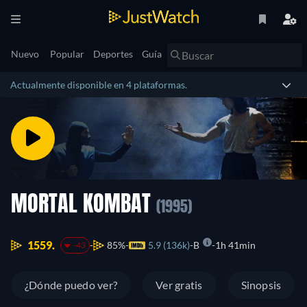
Nuevo
Popular
Deportes
Guía
Actualmente disponible en 4 plataformas.
MORTAL KOMBAT
(1995)
1559.
85%
5.9 (136k)
B
1h 41min
-43
¿Dónde puedo ver?
Ver gratis
Sinopsis