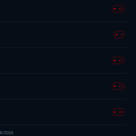
-63
-4
-61
-72
-34
08/2026