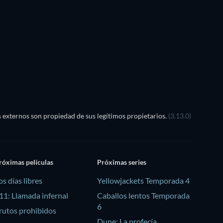
externos son propiedad de sus legítimos propietarios.
(3.13.0)
róximas películas
Próximas series
os días libres
Yellowjackets Temporada 4
11: Llamada infernal
Caballos lentos Temporada
6
rutos prohibidos
Dune: La profecía