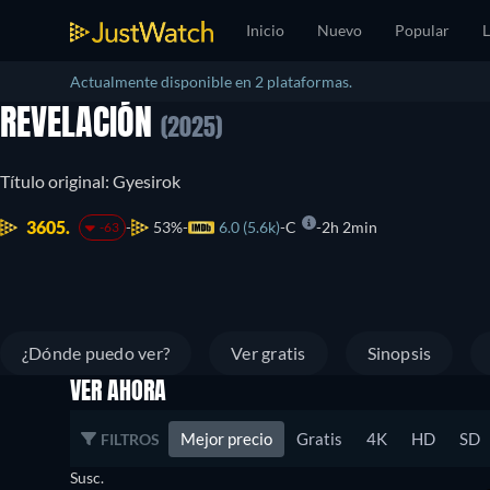
Inicio
Nuevo
Popular
L
Actualmente disponible en 2 plataformas.
REVELACIÓN
(2025)
Título original: Gyesirok
3605.
53%
6.0 (5.6k)
C
2h 2min
-63
¿Dónde puedo ver?
Ver gratis
Sinopsis
VER AHORA
Mejor precio
Gratis
4K
HD
SD
FILTROS
Susc.