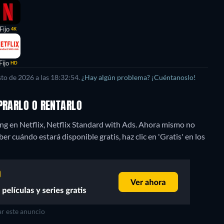
Fijo
4K
Fijo
HD
to de 2026 a las 18:32:54.
¿Hay algún problema? ¡Cuéntanoslo!
MPRARLO O RENTARLO
ng en Netflix, Netflix Standard with Ads.
Ahora mismo no
er cuándo estará disponible gratis, haz clic en 'Gratis' en los
r este anuncio