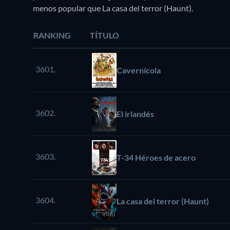
menos popular que La casa del terror (Haunt).
RANKING
TÍTULO
3601.
Cavernícola
3602.
El irlandés
3603.
T-34 Héroes de acero
3604.
La casa del terror (Haunt)