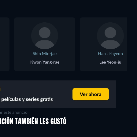
Shin Min-jae
Han Ji-hyeon
Kwon Yang-rae
Lee Yeon-ju
r este anuncio
ACIÓN TAMBIÉN LES GUSTÓ
S