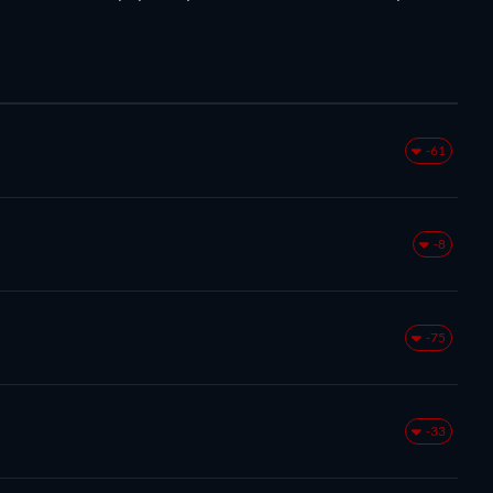
-61
-8
-75
-33