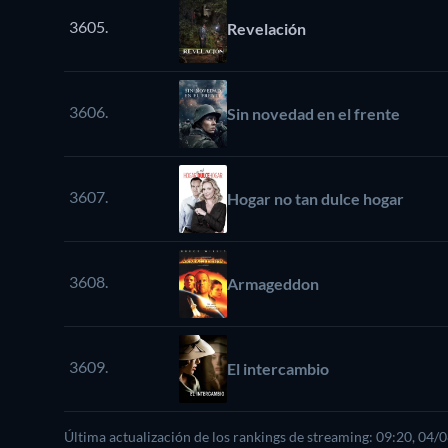
3605.
Revelación
3606.
Sin novedad en el frente
3607.
Hogar no tan dulce hogar
3608.
Armageddon
3609.
El intercambio
Última actualización de los rankings de streaming: 09:20, 04/