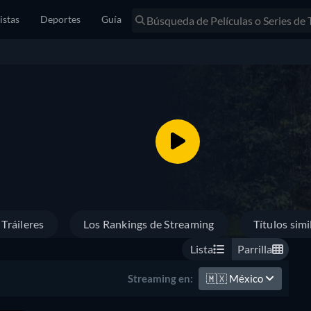
istas
Deportes
Guía
Tráileres
Los Rankings de Streaming
Títulos simi
Lista
Parrilla
🇲🇽
México
Streaming en: