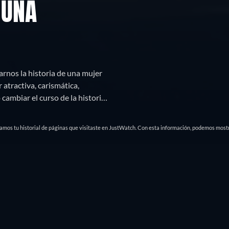
 UNA
rnos la historia de una mujer
 atractiva, carismática,
ambiar el curso de la historia a
Una mujer que no acepta la
e los años 30 a los años 60 - y
damos tu historial de páginas que visitaste en JustWatch. Con esta información, podemos mostr
is
Tráileres
Títulos similares
Lista
Parrilla
🇲🇽
México