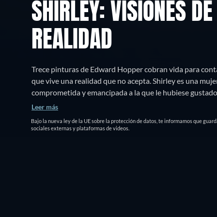
SHIRLEY: VISIONES DE
REALIDAD
Trece pinturas de Edward Hopper cobran vida para conta
que vive una realidad que no acepta. Shirley es una mujer
comprometida y emancipada a la que le hubiese gustado c
través de su involucración profesional y sociopolítica. 
Leer más
realidad de la época que le ha tocado vivir - la América d
Bajo la nueva ley de la UE sobre la protección de datos, te informamos que guar
que se afianzará firmemente a sus convicciones.
sociales externas y plataformas de videos.
¿Dónde puedo ver?
Ver gratis
Sinops
VER AHORA
Todo
Gratis